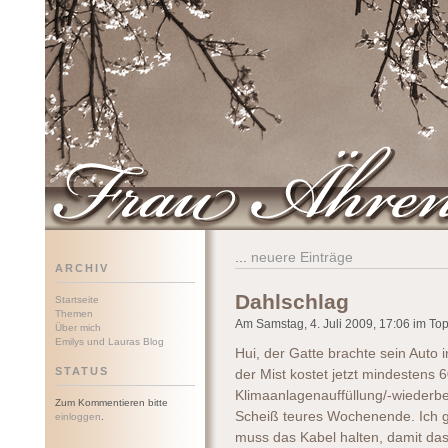
Frau Ährenwort
...
neuere Einträge
ARCHIV
Dahlschlag
Startseite
Themen
Am Samstag, 4. Juli 2009, 17:06 im Topi
Über mich
Emilys und Lauras Blog
Hui, der Gatte brachte sein Auto i
STATUS
der Mist kostet jetzt mindestens
Klimaanlagenauffüllung/-wiederb
Zum Kommentieren bitte
Scheiß teures Wochenende. Ich g
einloggen
.
muss das Kabel halten, damit da