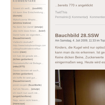
KOMMENTARE
...bereits 770 x angeklickt
Soweit ich weiß...
(txxx666)
TwitThis
Ich kann Ihre Entscheidung...
(damals)
Permalink
(
1 Kommentar
)
Kommentie
Wykończenia Wnętrz...
(wnetrza krakow)
Na dann her damit!
(smutje)
also nicht dass ihnen...
(kelef)
Bauchbild 28.SSW
Damit hatte sie eigentlich...
(frauaehrenwort)
Am Samstag, 4. Juli 2009, 11:33 im Topi
Vielleicht deshalb?
http://www.babybeanbags.com.a
Kinders, die Kugel wird nur opti
u/blog/health/silent-refl
ux-
babie
(clare)
kann man da nix erkennen. Ist ge
Ich hab mir gerade ein...
Keine dicken Beine, Zuckerwerte b
(richies gedanken)
einigermaßen weg. Heute wird es 
Dramakartoffel mit Beilage...
(mika1970)
Davon kennen wir auch...
(richies gedanken)
ich hoffe ihr seid gut...
(frauaehrenwort)
prosit neujahr
(feuerlibelle)
Auf ein Neues...
(smutje)
ich mach nun auch mit...
(engelchenfiona)
Naja, wenn nicht feiern...
(maracaya)