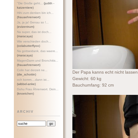
"Die Große geht...
(judith -
katzentiere)
Hihi zum denken bin ich...
(frauaehrenwort)
Ja, ja ja! Genau so !...
(evizentrum)
Na super, das ist doch...
(maracaya)
Wie verschieden doch...
(oolabutterflyoo)
Na gottseidank, das waere...
(maracaya)
MagenDarm und Bronchitis...
(frauaehrenwort)
Colin hat derzeit ne...
Der Papa kanns echt nicht lassen 
(die_schottin)
Gewicht: 60 kg
och komm....dann ist...
(wibbel-anke)
Bauchumfang: 92 cm
Duhu Frau Ährenwort. Dein...
(knoetchen)
ARCHIV