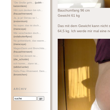
"Die Große geht...
(judith -
katzentiere)
Bauchumfang 96 cm
Hihi zum denken bin ich...
(frauaehrenwort)
Gewicht 61 kg
Ja, ja ja! Genau so !...
(evizentrum)
Na super, das ist doch...
Das mit dem Gewicht kann nicht 
(maracaya)
64,5 kg. Ich werde mir mal eine 
Wie verschieden doch...
(oolabutterflyoo)
Na gottseidank, das waere...
(maracaya)
MagenDarm und Bronchitis...
(frauaehrenwort)
Colin hat derzeit ne...
(die_schottin)
och komm....dann ist...
(wibbel-anke)
Duhu Frau Ährenwort. Dein...
(knoetchen)
ARCHIV