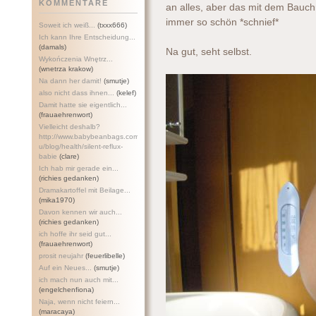
KOMMENTARE
an alles, aber das mit dem Bauch
immer so schön *schnief*
Soweit ich weiß...
(txxx666)
Ich kann Ihre Entscheidung...
(damals)
Na gut, seht selbst.
Wykończenia Wnętrz...
(wnetrza krakow)
Na dann her damit!
(smutje)
also nicht dass ihnen...
(kelef)
Damit hatte sie eigentlich...
(frauaehrenwort)
Vielleicht deshalb?
http://www.babybeanbags.com.a
u/blog/health/silent-refl
ux-
babie
(clare)
Ich hab mir gerade ein...
(richies gedanken)
Dramakartoffel mit Beilage...
(mika1970)
Davon kennen wir auch...
(richies gedanken)
ich hoffe ihr seid gut...
(frauaehrenwort)
prosit neujahr
(feuerlibelle)
Auf ein Neues...
(smutje)
ich mach nun auch mit...
(engelchenfiona)
Naja, wenn nicht feiern...
(maracaya)