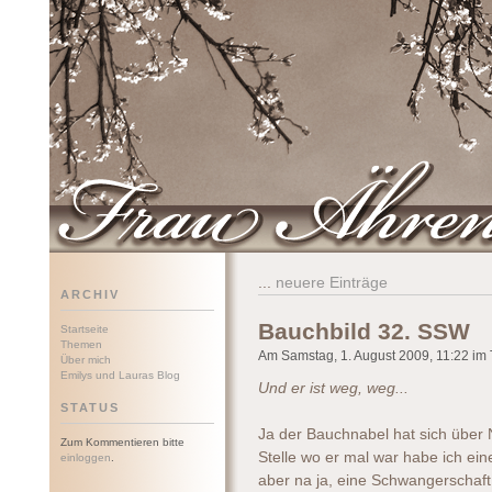
Frau Ährenwort
...
neuere Einträge
ARCHIV
Bauchbild 32. SSW
Startseite
Themen
Am Samstag, 1. August 2009, 11:22 im T
Über mich
Emilys und Lauras Blog
Und er ist weg, weg...
STATUS
Ja der Bauchnabel hat sich über
Zum Kommentieren bitte
Stelle wo er mal war habe ich eine
einloggen
.
aber na ja, eine Schwangerschaft