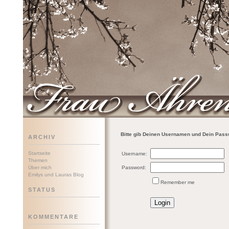
Frau Ährenwort
Bitte gib Deinen Usernamen und Dein Passw
ARCHIV
Startseite
Username:
Themen
Über mich
Password:
Emilys und Lauras Blog
Remember me
STATUS
KOMMENTARE