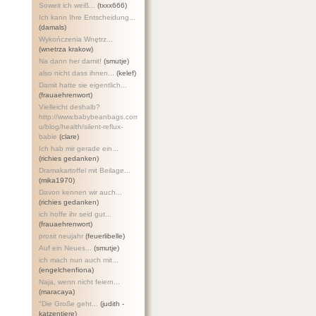
Soweit ich weiß...
(txxx666)
Ich kann Ihre Entscheidung...
(damals)
Wykończenia Wnętrz...
(wnetrza krakow)
Na dann her damit!
(smutje)
also nicht dass ihnen...
(kelef)
Damit hatte sie eigentlich...
(frauaehrenwort)
Vielleicht deshalb?
http://www.babybeanbags.com.a
u/blog/health/silent-refl
ux-
babie
(clare)
Ich hab mir gerade ein...
(richies gedanken)
Dramakartoffel mit Beilage...
(mika1970)
Davon kennen wir auch...
(richies gedanken)
ich hoffe ihr seid gut...
(frauaehrenwort)
prosit neujahr
(feuerlibelle)
Auf ein Neues...
(smutje)
ich mach nun auch mit...
(engelchenfiona)
Naja, wenn nicht feiern...
(maracaya)
"Die Große geht...
(judith -
katzentiere)