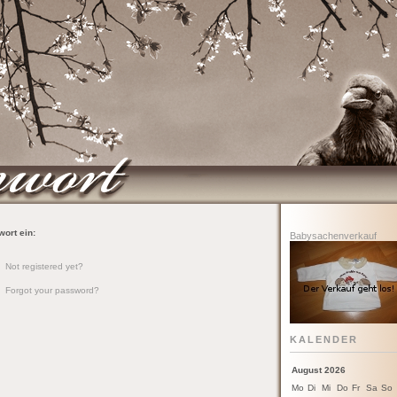
ort ein:
Babysachenverkauf
Not registered yet?
Forgot your password?
KALENDER
August 2026
Mo
Di
Mi
Do
Fr
Sa
So