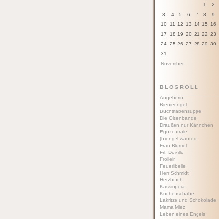
1
2
3
4
5
6
7
8
9
10
11
12
13
14
15
16
17
18
19
20
21
22
23
24
25
26
27
28
29
30
31
November
BLOGROLL
Angeberin
Bienieengel
Buchstabensuppe
Die Olsenbande
Draußen nur Kännchen
Egozentrale
(b)engel wanted
Frau Blümel
Frl. DeVille
Frollein
Feuerlibelle
Herr Schmidt
Herzbruch
Kassiopeia
Küchenschabe
Lakritze und Schokolade
Mama Miez
Leben eines Engels