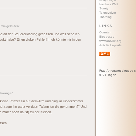
Riechies Welt
Surety
Textrevolver
Thatblog
LINKS
umm gelaufen
'
Counter
d an der Steuererklärung gesessen und was sehe ich
Blogger.de
uckt habe? Einen dicken Fehler!!!! Ich könnte mir in den
www.antville.org
Antville Layouts
Frau Ährenwort blogged s
6771 Tagen
chwanger
'
e kleine Prinzessin auf dem Arm und ging im Kinderzimmer
und fragte ihn ganz verdutzt "Wann isn die gekommen?" Und
mmer noch da ist) zu der Kleinen.
issen.