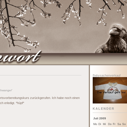
Babysachenverkauf
chwanger
'
svorbereitungskurs zurückgerufen. Ich habe noch einen
h erledigt. *hüpf*
KALENDER
Juli 2009
Mo
Di
Mi
Do
Fr
Sa
So