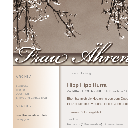
Frau Ährenwort
...
neuere Einträge
ARCHIV
Hipp Hipp Hurra
Startseite
Themen
Am Mittwoch, 29. Juli 2009, 13:01 im Topic '
S
Über mich
Emilys und Lauras Blog
Eben hat mich die Hebamme von dem Geburt
Platz bekommen!!! Juchu, ist das auch endlic
STATUS
...bereits 721 x angeklickt
Zum Kommentieren bitte
einloggen
.
TwitThis
Permalink
(
4 Kommentare
)
Kommentieren