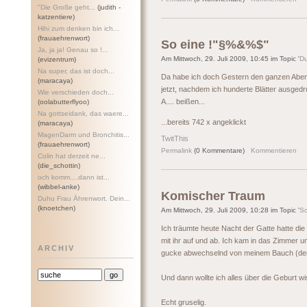
"Die Große geht...
(judith -
katzentiere)
Hihi zum denken bin ich...
(frauaehrenwort)
So eine !"§%&%$"
Ja, ja ja! Genau so !...
Am Mittwoch, 29. Juli 2009, 10:45 im Topic '
D
(evizentrum)
Na super, das ist doch...
Da habe ich doch Gestern den ganzen Aben
(maracaya)
jetzt, nachdem ich hunderte Blätter ausgedr
Wie verschieden doch...
A.... beißen...
(oolabutterflyoo)
Na gottseidank, das waere...
...bereits 742 x angeklickt
(maracaya)
MagenDarm und Bronchitis...
TwitThis
(frauaehrenwort)
Permalink
(0 Kommentare)
Kommentieren
Colin hat derzeit ne...
(die_schottin)
och komm....dann ist...
(wibbel-anke)
Komischer Traum
Duhu Frau Ährenwort. Dein...
(knoetchen)
Am Mittwoch, 29. Juli 2009, 10:28 im Topic '
S
Ich träumte heute Nacht der Gatte hatte di
mit ihr auf und ab. Ich kam in das Zimmer 
ARCHIV
gucke abwechselnd von meinem Bauch (der i
Und dann wollte ich alles über die Geburt w
Echt gruselig.