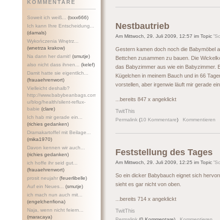
KOMMENTARE
Soweit ich weiß...
(txxx666)
Nestbautrieb
Ich kann Ihre Entscheidung...
(damals)
Am Mittwoch, 29. Juli 2009, 12:57 im Topic '
S
Wykończenia Wnętrz...
(wnetrza krakow)
Gestern kamen doch noch die Babymöbel an
Na dann her damit!
(smutje)
Bettchen zusammen zu bauen. Die Wickelk
also nicht dass ihnen...
(kelef)
das Babyzimmer aus wie ein Babyzimmer. Es 
Damit hatte sie eigentlich...
Kügelchen in meinem Bauch und in 66 Tagen 
(frauaehrenwort)
vorstellen, aber irgenwie läuft mir gerade 
Vielleicht deshalb?
http://www.babybeanbags.com.a
...bereits 847 x angeklickt
u/blog/health/silent-refl
ux-
babie
(clare)
TwitThis
Ich hab mir gerade ein...
Permalink
(
10 Kommentare
)
Kommentieren
(richies gedanken)
Dramakartoffel mit Beilage...
(mika1970)
Davon kennen wir auch...
Feststellung des Tages
(richies gedanken)
Am Mittwoch, 29. Juli 2009, 12:25 im Topic '
S
ich hoffe ihr seid gut...
(frauaehrenwort)
So ein dicker Babybauch eignet sich hervor
prosit neujahr
(feuerlibelle)
sieht es gar nicht von oben.
Auf ein Neues...
(smutje)
ich mach nun auch mit...
...bereits 714 x angeklickt
(engelchenfiona)
Naja, wenn nicht feiern...
TwitThis
(maracaya)
Permalink
(0 Kommentare)
Kommentieren