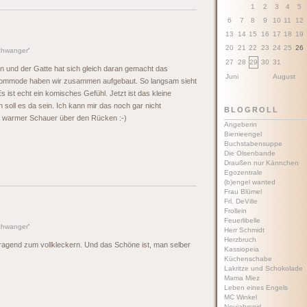
1
2
3
4
5
6
7
8
9
10
11
12
13
14
15
16
17
18
19
20
21
22
23
24
25
26
chwanger
'
27
28
29
30
31
 und der Gatte hat sich gleich daran gemacht das
Juni
August
ommode haben wir zusammen aufgebaut. So langsam sieht
ist echt ein komisches Gefühl. Jetzt ist das kleine
soll es da sein. Ich kann mir das noch gar nicht
BLOGROLL
ein warmer Schauer über den Rücken :-)
Angeberin
Bienieengel
Buchstabensuppe
Die Olsenbande
Draußen nur Kännchen
Egozentrale
(b)engel wanted
Frau Blümel
Frl. DeVille
Frollein
Feuerlibelle
chwanger
'
Herr Schmidt
Herzbruch
ragend zum vollkleckern. Und das Schöne ist, man selber
Kassiopeia
Küchenschabe
Lakritze und Schokolade
Mama Miez
Leben eines Engels
MC Winkel
Neujahrsgirl