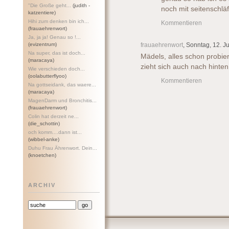
"Die Große geht...
(judith -
noch mit seitenschläf
katzentiere)
Hihi zum denken bin ich...
Kommentieren
(frauaehrenwort)
Ja, ja ja! Genau so !...
(evizentrum)
frauaehrenwort
, Sonntag, 12. J
Na super, das ist doch...
Mädels, alles schon probiert
(maracaya)
zieht sich auch nach hinten 
Wie verschieden doch...
(oolabutterflyoo)
Kommentieren
Na gottseidank, das waere...
(maracaya)
MagenDarm und Bronchitis...
(frauaehrenwort)
Colin hat derzeit ne...
(die_schottin)
och komm....dann ist...
(wibbel-anke)
Duhu Frau Ährenwort. Dein...
(knoetchen)
ARCHIV