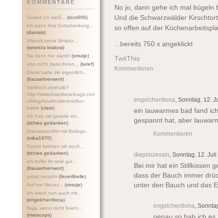
KOMMENTARE
No jo, dann gehe ich mal bügeln
Und die Schwarzwälder Kirschtorte
Soweit ich weiß...
(txxx666)
Ich kann Ihre Entscheidung...
so offen auf der Küchenarbeitspla
(damals)
Wykończenia Wnętrz...
...bereits 750 x angeklickt
(wnetrza krakow)
Na dann her damit!
(smutje)
TwitThis
also nicht dass ihnen...
(kelef)
Kommentieren
Damit hatte sie eigentlich...
(frauaehrenwort)
Vielleicht deshalb?
http://www.babybeanbags.com.a
engelchenfiona
, Sonntag, 12. J
u/blog/health/silent-refl
ux-
babie
(clare)
ein lauwarmes bad fand i
Ich hab mir gerade ein...
gespannt hat, aber lauwar
(richies gedanken)
Dramakartoffel mit Beilage...
Kommentieren
(mika1970)
Davon kennen wir auch...
(richies gedanken)
dieprinzessin
, Sonntag, 12. Jul
ich hoffe ihr seid gut...
Bei mir hat ein Stillkissen 
(frauaehrenwort)
dass der Bauch immer drück
prosit neujahr
(feuerlibelle)
unter den Bauch und das E
Auf ein Neues...
(smutje)
ich mach nun auch mit...
(engelchenfiona)
engelchenfiona
, Sonntag
Naja, wenn nicht feiern...
(maracaya)
genau so hab ich es