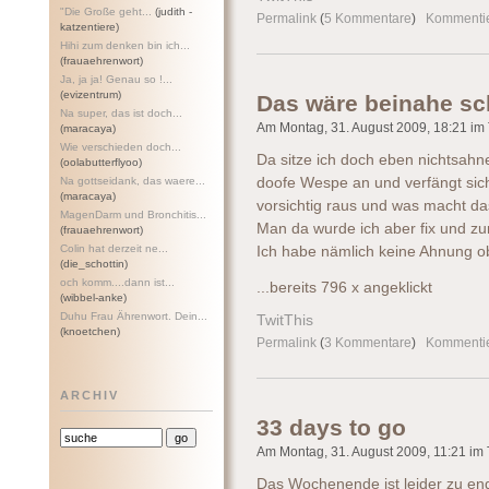
"Die Große geht...
(judith -
Permalink
(
5 Kommentare
)
Kommenti
katzentiere)
Hihi zum denken bin ich...
(frauaehrenwort)
Ja, ja ja! Genau so !...
(evizentrum)
Das wäre beinahe sc
Na super, das ist doch...
Am Montag, 31. August 2009, 18:21 im T
(maracaya)
Wie verschieden doch...
Da sitze ich doch eben nichtsahn
(oolabutterflyoo)
Na gottseidank, das waere...
doofe Wespe an und verfängt sich
(maracaya)
vorsichtig raus und was macht da
MagenDarm und Bronchitis...
Man da wurde ich aber fix und zu
(frauaehrenwort)
Colin hat derzeit ne...
Ich habe nämlich keine Ahnung ob 
(die_schottin)
och komm....dann ist...
...bereits 796 x angeklickt
(wibbel-anke)
Duhu Frau Ährenwort. Dein...
TwitThis
(knoetchen)
Permalink
(
3 Kommentare
)
Kommenti
ARCHIV
33 days to go
Am Montag, 31. August 2009, 11:21 im T
Das Wochenende ist leider zu end