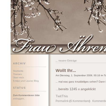
Frau Ährenwort
...
neuere Einträge
ARCHIV
Wollt Ihr...
Startseite
Themen
Am Dienstag, 1. September 2009, 00:16 im To
Über mich
Emilys und Lauras Blog
... mal was ganz knuddeliges sehen? Dann
STATUS
...bereits 1245 x angeklickt
Zum Kommentieren bitte
TwitThis
einloggen
.
Permalink
(
6 Kommentare
)
Kommenti