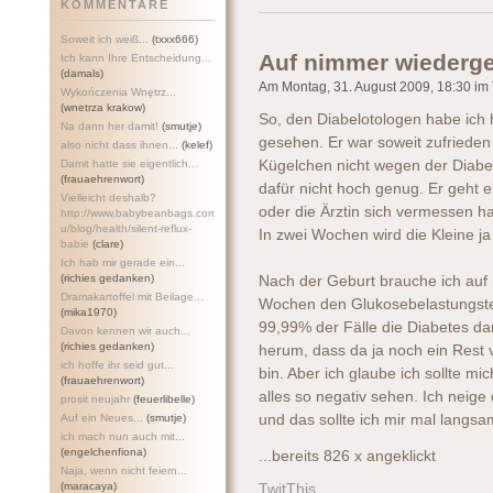
KOMMENTARE
Soweit ich weiß...
(txxx666)
Auf nimmer wiederg
Ich kann Ihre Entscheidung...
(damals)
Am Montag, 31. August 2009, 18:30 im T
Wykończenia Wnętrz...
(wnetrza krakow)
So, den Diabelotologen habe ich 
Na dann her damit!
(smutje)
gesehen. Er war soweit zufrieden 
also nicht dass ihnen...
(kelef)
Damit hatte sie eigentlich...
Kügelchen nicht wegen der Diabe
(frauaehrenwort)
dafür nicht hoch genug. Er geht e
Vielleicht deshalb?
oder die Ärztin sich vermessen ha
http://www.babybeanbags.com.a
u/blog/health/silent-refl
ux-
In zwei Wochen wird die Kleine 
babie
(clare)
Ich hab mir gerade ein...
(richies gedanken)
Nach der Geburt brauche ich auf
Dramakartoffel mit Beilage...
Wochen den Glukosebelastungste
(mika1970)
99,99% der Fälle die Diabetes da
Davon kennen wir auch...
(richies gedanken)
herum, dass da ja noch ein Rest v
ich hoffe ihr seid gut...
bin. Aber ich glaube ich sollte m
(frauaehrenwort)
alles so negativ sehen. Ich nei
prosit neujahr
(feuerlibelle)
Auf ein Neues...
(smutje)
und das sollte ich mir mal lang
ich mach nun auch mit...
(engelchenfiona)
...bereits 826 x angeklickt
Naja, wenn nicht feiern...
(maracaya)
TwitThis