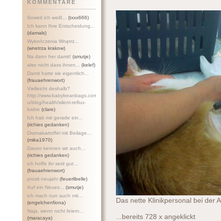
KOMMENTARE
Soweit ich weiß...
(txxx666)
Ich kann Ihre Entscheidung...
(damals)
Wykończenia Wnętrz...
(wnetrza krakow)
Na dann her damit!
(smutje)
also nicht dass ihnen...
(kelef)
Damit hatte sie eigentlich...
(frauaehrenwort)
Vielleicht deshalb?
http://www.babybeanbags.com.a
u/blog/health/silent-refl
ux-
babie
(clare)
Ich hab mir gerade ein...
(richies gedanken)
Dramakartoffel mit Beilage...
(mika1970)
Davon kennen wir auch...
(richies gedanken)
ich hoffe ihr seid gut...
(frauaehrenwort)
prosit neujahr
(feuerlibelle)
Auf ein Neues...
(smutje)
ich mach nun auch mit...
Das nette Klinikpersonal bei der A
(engelchenfiona)
Naja, wenn nicht feiern...
...bereits 728 x angeklickt
(maracaya)