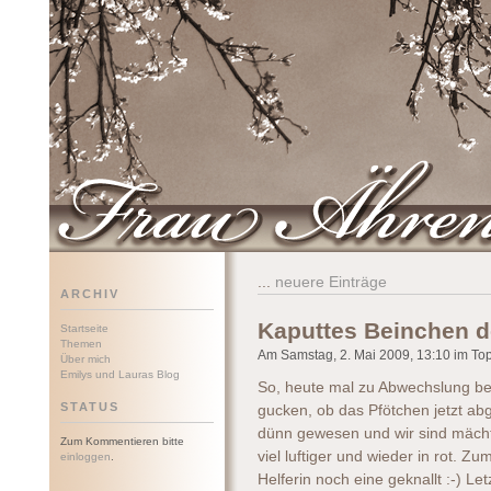
Frau Ährenwort
...
neuere Einträge
ARCHIV
Kaputtes Beinchen d
Startseite
Themen
Am Samstag, 2. Mai 2009, 13:10 im Topi
Über mich
Emilys und Lauras Blog
So, heute mal zu Abwechslung b
STATUS
gucken, ob das Pfötchen jetzt abg
dünn gewesen und wir sind mächti
Zum Kommentieren bitte
viel luftiger und wieder in rot. Z
einloggen
.
Helferin noch eine geknallt :-) Le