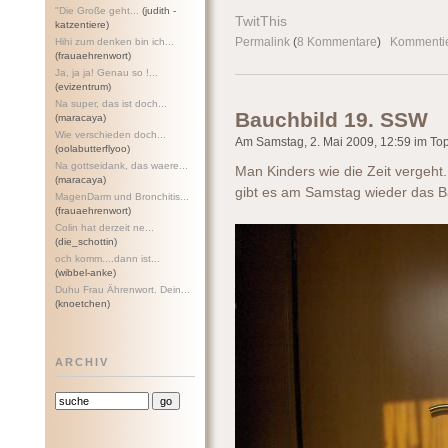
"Die Große geht...
(judith -
TwitThis
katzentiere)
Permalink
(
8 Kommentare
)
Kommenti
Hihi zum denken bin ich...
(frauaehrenwort)
Ja, ja ja! Genau so !...
(evizentrum)
Na super, das ist doch...
Bauchbild 19. SSW
(maracaya)
Wie verschieden doch...
Am Samstag, 2. Mai 2009, 12:59 im Topi
(oolabutterflyoo)
Na gottseidank, das waere...
Man Kinders wie die Zeit vergeh
(maracaya)
gibt es am Samstag wieder das B
MagenDarm und Bronchitis...
(frauaehrenwort)
Colin hat derzeit ne...
(die_schottin)
och komm....dann ist...
(wibbel-anke)
Duhu Frau Ährenwort. Dein...
(knoetchen)
ARCHIV