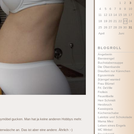
1
2
3
4
5
6
7
8
9
10
11
12
13
14
15
16
17
18
19
20
21
22
23
24
25
26
27
28
29
30
31
April
Juni
BLOGROLL
Angeberin
Bienieengel
Buchstabensuppe
Die Olsenbande
Draußen nur Kännchen
Egozentrale
(b)engel wanted
Frau Blümel
Frl. DeVille
Frollein
Feuerlibelle
Herr Schmidt
Herzbruch
Kassiopeia
Küchenschabe
Lakritze und Schokolade
bymöbel gucken. Man hat ja keine anderen Hobbys mehr.
Mama Miez
Leben eines Engels
terwäsche an. Das ist aber eine andere. Ährlich :-)
MC Winkel
Neujahrsgirl