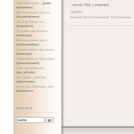
"Die Große geht...
(judith -
...bereits 3051 x angeklickt
katzentiere)
TwitThis
Hihi zum denken bin ich...
(frauaehrenwort)
Permalink
(
13 Kommentare
)
Kommentieren
Ja, ja ja! Genau so !...
(evizentrum)
Na super, das ist doch...
(maracaya)
Wie verschieden doch...
(oolabutterflyoo)
Na gottseidank, das waere...
(maracaya)
MagenDarm und Bronchitis...
(frauaehrenwort)
Colin hat derzeit ne...
(die_schottin)
och komm....dann ist...
(wibbel-anke)
Duhu Frau Ährenwort. Dein...
(knoetchen)
ARCHIV