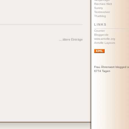
Riechies Welt
Surety
Textrevolver
Thatblog
LINKS
Counter
Blogger.de
www.antville.org
...
ältere Einträge
Antville Layouts
Frau Ährenwort blogged s
6774 Tagen