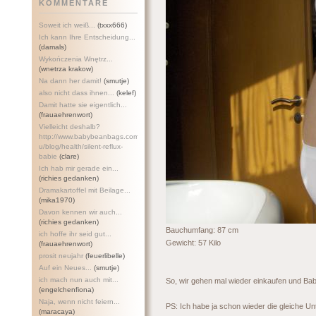
KOMMENTARE
Soweit ich weiß...
(txxx666)
Ich kann Ihre Entscheidung...
(damals)
Wykończenia Wnętrz...
(wnetrza krakow)
Na dann her damit!
(smutje)
also nicht dass ihnen...
(kelef)
Damit hatte sie eigentlich...
(frauaehrenwort)
Vielleicht deshalb?
http://www.babybeanbags.com.a
u/blog/health/silent-refl
ux-
babie
(clare)
Ich hab mir gerade ein...
(richies gedanken)
Dramakartoffel mit Beilage...
(mika1970)
Davon kennen wir auch...
(richies gedanken)
Bauchumfang: 87 cm
ich hoffe ihr seid gut...
Gewicht: 57 Kilo
(frauaehrenwort)
prosit neujahr
(feuerlibelle)
Auf ein Neues...
(smutje)
ich mach nun auch mit...
So, wir gehen mal wieder einkaufen und Ba
(engelchenfiona)
Naja, wenn nicht feiern...
PS: Ich habe ja schon wieder die gleiche Un
(maracaya)