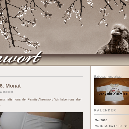
Babysachenverkauf
6. Monat
uchbilder
'
rschaftsmonat der Familie Ährenwort. Wir haben uns aber
.
KALENDER
Mai 2009
Mo
Di
Mi
Do
Fr
Sa
So