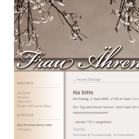
Frau Ährenwort
...
neuere Einträge
ARCHIV
Na bitte
Startseite
Themen
Am Freitag, 3. April 2009, 17:09 im Topic '
Dum
Über mich
Emilys und Lauras Blog
Der Tag wird immer besser. Jetzt habe ich
mannnnnnnnnnnnnnnn!
STATUS
...bereits 737 x angeklickt
Zum Kommentieren bitte
einloggen
.
TwitThis
Permalink
(
4 Kommentare
)
Kommentieren