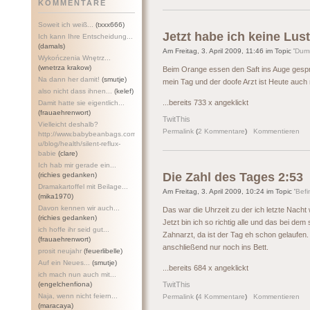
KOMMENTARE
Soweit ich weiß...
(txxx666)
Jetzt habe ich keine Lus
Ich kann Ihre Entscheidung...
(damals)
Am Freitag, 3. April 2009, 11:46 im Topic '
Dum
Wykończenia Wnętrz...
(wnetrza krakow)
Beim Orange essen den Saft ins Auge gespritz
Na dann her damit!
(smutje)
mein Tag und der doofe Arzt ist Heute auch 
also nicht dass ihnen...
(kelef)
...bereits 733 x angeklickt
Damit hatte sie eigentlich...
(frauaehrenwort)
TwitThis
Vielleicht deshalb?
Permalink
(
2 Kommentare
)
Kommentieren
http://www.babybeanbags.com.a
u/blog/health/silent-refl
ux-
babie
(clare)
Ich hab mir gerade ein...
Die Zahl des Tages 2:53
(richies gedanken)
Dramakartoffel mit Beilage...
Am Freitag, 3. April 2009, 10:24 im Topic '
Befi
(mika1970)
Davon kennen wir auch...
Das war die Uhrzeit zu der ich letzte Nacht
(richies gedanken)
Jetzt bin ich so richtig alle und das bei d
ich hoffe ihr seid gut...
Zahnarzt, da ist der Tag eh schon gelaufe
(frauaehrenwort)
anschließend nur noch ins Bett.
prosit neujahr
(feuerlibelle)
Auf ein Neues...
(smutje)
...bereits 684 x angeklickt
ich mach nun auch mit...
(engelchenfiona)
TwitThis
Naja, wenn nicht feiern...
Permalink
(
4 Kommentare
)
Kommentieren
(maracaya)