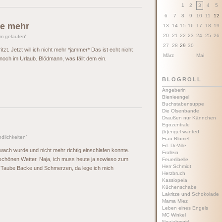
1
2
3
4
5
6
7
8
9
10
11
12
te mehr
13
14
15
16
17
18
19
20
21
22
23
24
25
26
m gelaufen
'
27
28
29
30
t. Jetzt will ich nicht mehr *jammer* Das ist echt nicht
März
Mai
noch im Urlaub. Blödmann, was fällt dem ein.
BLOGROLL
Angeberin
Bienieengel
Buchstabensuppe
Die Olsenbande
Draußen nur Kännchen
Egozentrale
(b)engel wanted
ndlichkeiten
'
Frau Blümel
Frl. DeVille
 wach wurde und nicht mehr richtig einschlafen konnte.
Frollein
em schönen Wetter. Naja, ich muss heute ja sowieso zum
Feuerlibelle
Herr Schmidt
n. Taube Backe und Schmerzen, da lege ich mich
Herzbruch
Kassiopeia
Küchenschabe
Lakritze und Schokolade
Mama Miez
Leben eines Engels
MC Winkel
Neujahrsgirl