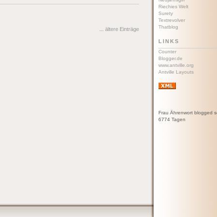
Riechies Welt
Surety
Textrevolver
Thatblog
...
ältere Einträge
LINKS
Counter
Blogger.de
www.antville.org
Antville Layouts
Frau Ährenwort blogged s
6774 Tagen