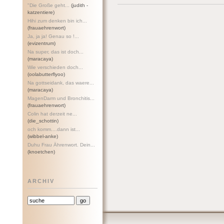
"Die Große geht...
(judith -
katzentiere)
Hihi zum denken bin ich...
(frauaehrenwort)
Ja, ja ja! Genau so !...
(evizentrum)
Na super, das ist doch...
(maracaya)
Wie verschieden doch...
(oolabutterflyoo)
Na gottseidank, das waere...
(maracaya)
MagenDarm und Bronchitis...
(frauaehrenwort)
Colin hat derzeit ne...
(die_schottin)
och komm....dann ist...
(wibbel-anke)
Duhu Frau Ährenwort. Dein...
(knoetchen)
ARCHIV