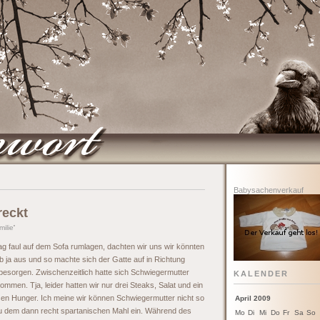
Babysachenverkauf
reckt
milie
'
g faul auf dem Sofa rumlagen, dachten wir uns wir könnten
eb ja aus und so machte sich der Gatte auf in Richtung
besorgen. Zwischenzeitlich hatte sich Schwiegermutter
KALENDER
ommen. Tja, leider hatten wir nur drei Steaks, Salat und ein
esen Hunger. Ich meine wir können Schwiegermutter nicht so
April 2009
u dem dann recht spartanischen Mahl ein. Während des
Mo
Di
Mi
Do
Fr
Sa
So