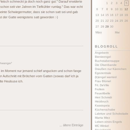
Fleisch schmeckt ja doch noch ganz gut." Darauf erwiderte
1
2
3
4
5
schon seit vier Jahren im Tiefkühler rumlag." Das war echt
6
7
8
9
10
11
12
einte Schwiegermutter, dass sie schon satt sei und gab
13
14
15
16
17
18
19
ist der Gatte wenigstens satt geworden :-)
20
21
22
23
24
25
26
27
28
29
30
März
Mai
BLOGROLL
Angeberin
Bienieengel
Buchstabensuppe
hwanger
'
Die Olsenbande
Draußen nur Kännchen
ht im Moment nur jemand schief angucken und schon fange
Egozentrale
r Aufschnitt mit Brötchen vom Gatten (sowas darf ich ja
(b)engel wanted
lte Heulsuse ich.
Frau Blümel
Frl. DeVille
Frollein
Feuerlibelle
Herr Schmidt
Herzbruch
Kassiopeia
Küchenschabe
Lakritze und Schokolade
Mama Miez
Leben eines Engels
...
ältere Einträge
MC Winkel
Neujahrsgirl