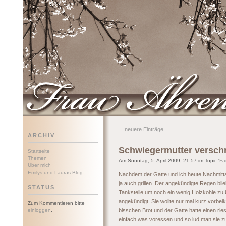
Frau Ährenwort
...
neuere Einträge
ARCHIV
Schwiegermutter versch
Startseite
Themen
Am Sonntag, 5. April 2009, 21:57 im Topic '
Fa
Über mich
Emilys und Lauras Blog
Nachdem der Gatte und ich heute Nachmitta
ja auch grillen. Der angekündigte Regen bli
STATUS
Tankstelle um noch ein wenig Holzkohle zu 
angekündigt. Sie wollte nur mal kurz vorbeik
Zum Kommentieren bitte
einloggen
.
bisschen Brot und der Gatte hatte einen ri
einfach was voressen und so lud man sie z