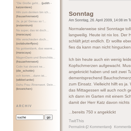
"Die Große geht...
(judith -
katzentiere)
Sonntag
Hihi zum denken bin ich...
(frauaehrenwort)
Am Sonntag, 26. April 2009, 14:08 im To
Ja, ja ja! Genau so !...
(evizentrum)
Normalerweise sind Sonntage toll. E
Na super, das ist doch...
(maracaya)
langweilig. Heute ist nix los. Der
Wie verschieden doch...
schläft jetzt endlich. Er wollte e
(oolabutterflyoo)
fies da kann man nicht hingucken
Na gottseidank, das waere...
(maracaya)
MagenDarm und Bronchitis...
Ich bin heute auch ein wenig leid
(frauaehrenwort)
Kopfschmerzen aufgewacht. Muss 
Colin hat derzeit ne...
(die_schottin)
angeknickt haben und seit zwei 
och komm....dann ist...
dementsprechend Bauchschmerze
(wibbel-anke)
zum Einsatz. Vielleicht hilft es
Duhu Frau Ährenwort. Dein...
(knoetchen)
das Mittagessen will auch noch 
ich dann im Garten mit einem Sch
damit der Herr Katz davon nicht
ARCHIV
...bereits 750 x angeklickt
TwitThis
Permalink
(
2 Kommentare
)
Kommenti