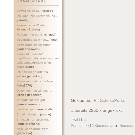
KOMMENTARE
Soweit ich weiß...
(txxx666)
Ich kann Ihre Entscheidung...
(damals)
Wykończenia Wnętrz...
(wnetrza krakow)
Na dann her damit!
(smutje)
also nicht dass ihnen...
(kelef)
Damit hatte sie eigentlich...
(frauaehrenwort)
Vielleicht deshalb?
http://www.babybeanbags.com.a
u/blog/health/silent-refl
ux-
babie
(clare)
Ich hab mir gerade ein...
(richies gedanken)
Dramakartoffel mit Beilage...
(mika1970)
Davon kennen wir auch...
(richies gedanken)
ich hoffe ihr seid gut...
Geklaut bei
Fr. SchokoPerle
.
(frauaehrenwort)
prosit neujahr
(feuerlibelle)
...bereits 2960 x angeklickt
Auf ein Neues...
(smutje)
TwitThis
ich mach nun auch mit...
(engelchenfiona)
Permalink
(
10 Kommentare
)
Komment
Naja, wenn nicht feiern...
(maracaya)