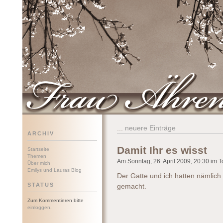
Frau Ährenwort
...
neuere Einträge
ARCHIV
Damit Ihr es wisst
Startseite
Themen
Am Sonntag, 26. April 2009, 20:30 im To
Über mich
Emilys und Lauras Blog
Der Gatte und ich hatten nämlich
STATUS
gemacht.
Zum Kommentieren bitte
einloggen
.