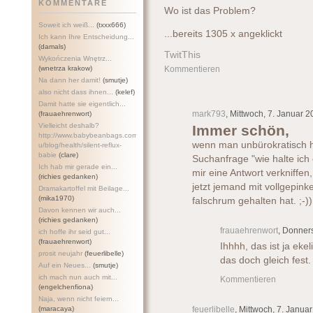
KOMMENTARE
Wo ist das Problem?
Soweit ich weiß...
(txxx666)
...bereits 1305 x angeklickt
Ich kann Ihre Entscheidung...
(damals)
TwitThis
Wykończenia Wnętrz...
(wnetrza krakow)
Kommentieren
Na dann her damit!
(smutje)
also nicht dass ihnen...
(kelef)
Damit hatte sie eigentlich...
mark793
, Mittwoch, 7. Januar 2
(frauaehrenwort)
Vielleicht deshalb?
Immer schön,
http://www.babybeanbags.com.a
wenn man unbürokratisch he
u/blog/health/silent-refl
ux-
babie
(clare)
Suchanfrage "wie halte ic
Ich hab mir gerade ein...
mir eine Antwort verkniffen,
(richies gedanken)
jetzt jemand mit vollgepink
Dramakartoffel mit Beilage...
(mika1970)
falschrum gehalten hat. ;-))
Davon kennen wir auch...
(richies gedanken)
frauaehrenwort
, Donner
ich hoffe ihr seid gut...
(frauaehrenwort)
Ihhhh, das ist ja eke
prosit neujahr
(feuerlibelle)
das doch gleich fest.
Auf ein Neues...
(smutje)
ich mach nun auch mit...
Kommentieren
(engelchenfiona)
Naja, wenn nicht feiern...
(maracaya)
feuerlibelle
, Mittwoch, 7. Janua