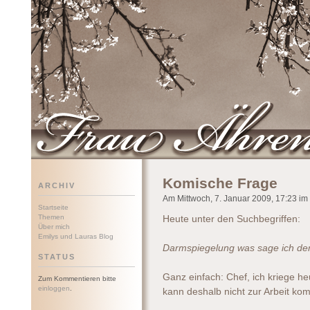
Frau Ährenwort
Komische Frage
ARCHIV
Am Mittwoch, 7. Januar 2009, 17:23 im 
Startseite
Themen
Heute unter den Suchbegriffen:
Über mich
Emilys und Lauras Blog
Darmspiegelung was sage ich de
STATUS
Ganz einfach: Chef, ich kriege h
Zum Kommentieren bitte
einloggen
.
kann deshalb nicht zur Arbeit ko