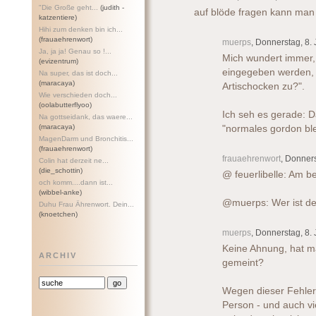
"Die Große geht...
(judith -
auf blöde fragen kann man 
katzentiere)
Hihi zum denken bin ich...
(frauaehrenwort)
muerps
, Donnerstag, 8.
Ja, ja ja! Genau so !...
Mich wundert immer,
(evizentrum)
eingegeben werden, 
Na super, das ist doch...
(maracaya)
Artischocken zu?".
Wie verschieden doch...
(oolabutterflyoo)
Ich seh es gerade: D
Na gottseidank, das waere...
(maracaya)
"normales gordon bl
MagenDarm und Bronchitis...
(frauaehrenwort)
frauaehrenwort
, Donner
Colin hat derzeit ne...
(die_schottin)
@ feuerlibelle: Am be
och komm....dann ist...
(wibbel-anke)
@muerps: Wer ist de
Duhu Frau Ährenwort. Dein...
(knoetchen)
muerps
, Donnerstag, 8.
Keine Ahnung, hat ma
ARCHIV
gemeint?
Wegen dieser Fehlert
Person - und auch vi