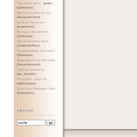
"Die Große geht...
(judith -
katzentiere)
Hihi zum denken bin ich...
(frauaehrenwort)
Ja, ja ja! Genau so !...
(evizentrum)
Na super, das ist doch...
(maracaya)
Wie verschieden doch...
(oolabutterflyoo)
Na gottseidank, das waere...
(maracaya)
MagenDarm und Bronchitis...
(frauaehrenwort)
Colin hat derzeit ne...
(die_schottin)
och komm....dann ist...
(wibbel-anke)
Duhu Frau Ährenwort. Dein...
(knoetchen)
ARCHIV