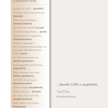
KOMMENTARE
Soweit ich weiß...
(txxx666)
Ich kann Ihre Entscheidung...
(damals)
Wykończenia Wnętrz...
(wnetrza krakow)
Na dann her damit!
(smutje)
also nicht dass ihnen...
(kelef)
Damit hatte sie eigentlich...
(frauaehrenwort)
Vielleicht deshalb?
http://www.babybeanbags.com.a
u/blog/health/silent-refl
ux-
babie
(clare)
Ich hab mir gerade ein...
(richies gedanken)
Dramakartoffel mit Beilage...
(mika1970)
Davon kennen wir auch...
(richies gedanken)
ich hoffe ihr seid gut...
(frauaehrenwort)
...bereits 1384 x angeklickt
prosit neujahr
(feuerlibelle)
TwitThis
Auf ein Neues...
(smutje)
ich mach nun auch mit...
Kommentieren
(engelchenfiona)
Naja, wenn nicht feiern...
(maracaya)