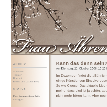
Frau Ährenwort
Kann das denn sein
ARCHIV
Am Dienstag, 21. Oktober 2008, 15:25 i
Startseite
Themen
Im Dezember findet die alljährlic
Über mich
einige Künstler von EinsLive des
Emilys und Lauras Blog
So wie Clueso. Das aktuelle Lied
STATUS
meine, dass Lied ist ja schön, ab
nicht mehr hören kann. Aber noch
Zum Kommentieren bitte
einloggen
.