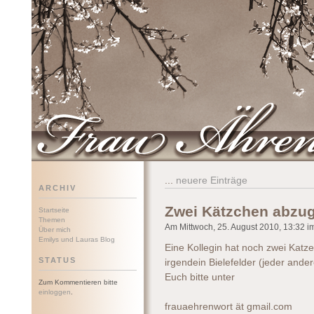
Frau Ährenwort
...
neuere Einträge
ARCHIV
Zwei Kätzchen abzu
Startseite
Themen
Am Mittwoch, 25. August 2010, 13:32 im
Über mich
Emilys und Lauras Blog
Eine Kollegin hat noch zwei Kat
STATUS
irgendein Bielefelder (jeder ande
Euch bitte unter
Zum Kommentieren bitte
einloggen
.
frauaehrenwort ät gmail.com