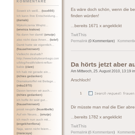
KOMMENTARE
Es wäre doch schön, wenn die be
Soweit ich weiß...
(txxx666)
finden würden!
Ich kann Ihre Entscheidung...
(damals)
Wykończenia Wnętrz...
...bereits 1671 x angeklickt
(wnetrza krakow)
TwitThis
Na dann her damit!
(smutje)
also nicht dass ihnen...
(kelef)
Permalink
(0 Kommentare)
Kommenti
Damit hatte sie eigentlich...
(frauaehrenwort)
Vielleicht deshalb?
http://www.babybeanbags.com.a
u/blog/health/silent-refl
ux-
Da hörts jetzt aber au
babie
(clare)
Am Mittwoch, 25. August 2010, 13:19 im
Ich hab mir gerade ein...
(richies gedanken)
Arschloch!
Dramakartoffel mit Beilage...
(mika1970)
Davon kennen wir auch...
(richies gedanken)
ich hoffe ihr seid gut...
(frauaehrenwort)
Dir müsste man mal die Eier abre
prosit neujahr
(feuerlibelle)
Auf ein Neues...
(smutje)
...bereits 1782 x angeklickt
ich mach nun auch mit...
(engelchenfiona)
TwitThis
Naja, wenn nicht feiern...
Permalink
(
6 Kommentare
)
Kommenti
(maracaya)