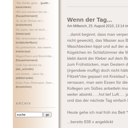
"Die Große geht...
(judith -
katzentiere)
Hihi zum denken bin ich...
(frauaehrenwort)
Wenn der Tag...
Ja, ja ja! Genau so !...
(evizentrum)
Am Mittwoch, 25. August 2010, 13:14 im
Na super, das ist doch...
(maracaya)
...damit beginnt, dass man verpe
Wie verschieden doch...
nicht geweckt), das Wasser aus 
(oolabutterflyoo)
Waschbecken kippt und auf der a
Na gottseidank, das waere...
(maracaya)
Kügelchen im Schlafzimmer die W
MagenDarm und Bronchitis...
klebt damit der Kleber auf dem Bo
(frauaehrenwort)
zum Frühstücken, man Gestern d
Colin hat derzeit ne...
(die_schottin)
(irgendwie muffig) doch nicht hätt
och komm....dann ist...
Flitzek*cke gepaart mit Kreisla
(wibbel-anke)
versauen, man sein Essen für die
Duhu Frau Ährenwort. Dein...
(knoetchen)
Kollegen um Süßes anbetteln muss
weiter absinkt......hol tief Luft...
und das der nächste Tag einfach
ARCHIV
Heute gehe ich mal früh ins Bett *
...bereits 838 x angeklickt