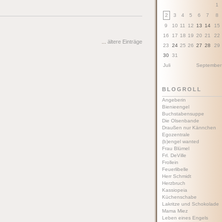
1
2
3
4
5
6
7
8
9
10
11
12
13
14
15
16
17
18
19
20
21
22
...
ältere Einträge
23
24
25
26
27
28
29
30
31
Juli
September
BLOGROLL
Angeberin
Bienieengel
Buchstabensuppe
Die Olsenbande
Draußen nur Kännchen
Egozentrale
(b)engel wanted
Frau Blümel
Frl. DeVille
Frollein
Feuerlibelle
Herr Schmidt
Herzbruch
Kassiopeia
Küchenschabe
Lakritze und Schokolade
Mama Miez
Leben eines Engels