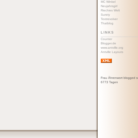
MC Winkel
Neujahrsgirl
Riechies Welt
Surety
Textrevolver
Thatblog
LINKS
Counter
Blogger.de
www.antville.org
Antville Layouts
Frau Ährenwort blogged s
6773 Tagen