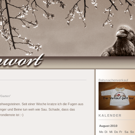
Babysachenverkauf
'
Garten
'
ehwegsteinen. Seit einer Woche kratze ich die Fugen aus
Finger und Beine tun weh wie Sau. Schade, dass das
ondienste ist :-)
KALENDER
August 2010
Mo
Di
Mi
Do
Fr
Sa
So