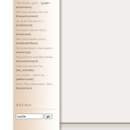
"Die Große geht...
(judith -
katzentiere)
Hihi zum denken bin ich...
(frauaehrenwort)
Ja, ja ja! Genau so !...
(evizentrum)
Na super, das ist doch...
(maracaya)
Wie verschieden doch...
(oolabutterflyoo)
Na gottseidank, das waere...
(maracaya)
MagenDarm und Bronchitis...
(frauaehrenwort)
Colin hat derzeit ne...
(die_schottin)
och komm....dann ist...
(wibbel-anke)
Duhu Frau Ährenwort. Dein...
(knoetchen)
ARCHIV