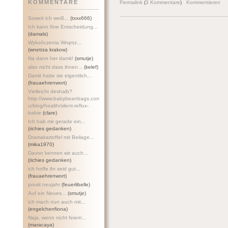
KOMMENTARE
Permalink
(
3 Kommentare
)
Kommentieren
Soweit ich weiß...
(txxx666)
Ich kann Ihre Entscheidung...
(damals)
Wykończenia Wnętrz...
(wnetrza krakow)
Na dann her damit!
(smutje)
also nicht dass ihnen...
(kelef)
Damit hatte sie eigentlich...
(frauaehrenwort)
Vielleicht deshalb?
http://www.babybeanbags.com.a
u/blog/health/silent-refl
ux-
babie
(clare)
Ich hab mir gerade ein...
(richies gedanken)
Dramakartoffel mit Beilage...
(mika1970)
Davon kennen wir auch...
(richies gedanken)
ich hoffe ihr seid gut...
(frauaehrenwort)
prosit neujahr
(feuerlibelle)
Auf ein Neues...
(smutje)
ich mach nun auch mit...
(engelchenfiona)
Naja, wenn nicht feiern...
(maracaya)