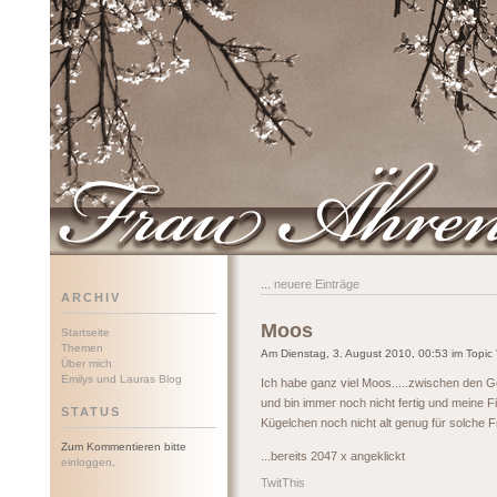
Frau Ährenwort
...
neuere Einträge
ARCHIV
Moos
Startseite
Themen
Am Dienstag, 3. August 2010, 00:53 im Topic 
Über mich
Emilys und Lauras Blog
Ich habe ganz viel Moos.....zwischen den G
und bin immer noch nicht fertig und meine 
STATUS
Kügelchen noch nicht alt genug für solche Fr
Zum Kommentieren bitte
...bereits 2047 x angeklickt
einloggen
.
TwitThis