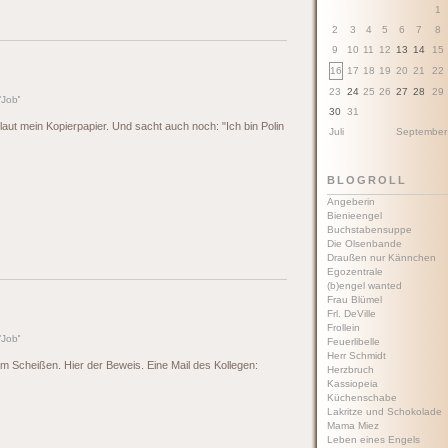
1
2
3
4
5
6
7
8
9
10
11
12
13
14
15
16
17
18
19
20
21
22
23
24
25
26
27
28
29
'
Job
'
30
31
laut mein Kopierpapier. Und sacht auch noch: "Ich bin Polin
Juli
September
BLOGROLL
Angeberin
Bienieengel
Buchstabensuppe
Die Olsenbande
Draußen nur Kännchen
Egozentrale
(b)engel wanted
Frau Blümel
Frl. DeVille
Frollein
'
Job
'
Feuerlibelle
Herr Schmidt
zum Scheißen. Hier der Beweis. Eine Mail des Kollegen:
Herzbruch
Kassiopeia
Küchenschabe
Lakritze und Schokolade
Mama Miez
Leben eines Engels