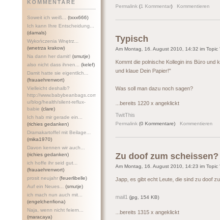
KOMMENTARE
Permalink
(
1 Kommentar
)
Kommentieren
Soweit ich weiß...
(txxx666)
Ich kann Ihre Entscheidung...
(damals)
Typisch
Wykończenia Wnętrz...
(wnetrza krakow)
Am Montag, 16. August 2010, 14:32 im Topic 
Na dann her damit!
(smutje)
Kommt die polnische Kollegin ins Büro und k
also nicht dass ihnen...
(kelef)
und klaue Dein Papier!"
Damit hatte sie eigentlich...
(frauaehrenwort)
Vielleicht deshalb?
Was soll man dazu noch sagen?
http://www.babybeanbags.com.a
u/blog/health/silent-refl
ux-
...bereits 1220 x angeklickt
babie
(clare)
TwitThis
Ich hab mir gerade ein...
Permalink
(0 Kommentare)
Kommentieren
(richies gedanken)
Dramakartoffel mit Beilage...
(mika1970)
Davon kennen wir auch...
Zu doof zum scheissen?
(richies gedanken)
ich hoffe ihr seid gut...
Am Montag, 16. August 2010, 14:23 im Topic 
(frauaehrenwort)
prosit neujahr
(feuerlibelle)
Japp, es gibt echt Leute, die sind zu doof 
Auf ein Neues...
(smutje)
ich mach nun auch mit...
mail1
(jpg, 154 KB)
(engelchenfiona)
Naja, wenn nicht feiern...
...bereits 1315 x angeklickt
(maracaya)