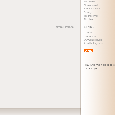
MC Winkel
Neujahrsgirl
Riechies Welt
Surety
Textrevolver
Thatblog
...
ältere Einträge
LINKS
Counter
Blogger.de
www.antville.org
Antville Layouts
Frau Ährenwort blogged s
6773 Tagen