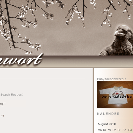
Babysachenverkauf
'
Search Request
'
KALENDER
:-)
August 2010
Mo
Di
Mi
Do
Fr
Sa
So