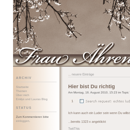
Frau Ährenwort
...
neuere Einträge
ARCHIV
Hier bist Du richtig
Startseite
Themen
Am Montag, 16. August 2010, 15:23 im Topic 
Über mich
Emilys und Lauras Blog
STATUS
Ich kann auch ein Luder sein wenn Du willst 
Zum Kommentieren bitte
einloggen
.
...bereits 1323 x angeklickt
TwitThis