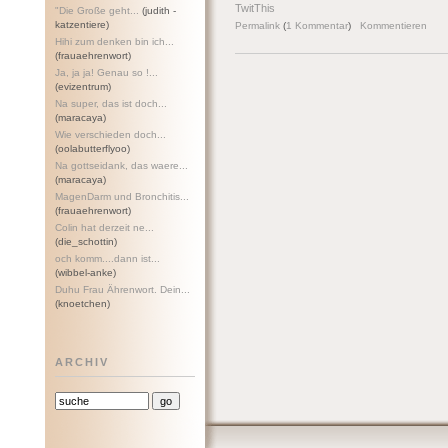
TwitThis
"Die Große geht...
(judith -
katzentiere)
Permalink
(
1 Kommentar
)
Kommentieren
Hihi zum denken bin ich...
(frauaehrenwort)
Ja, ja ja! Genau so !...
(evizentrum)
Na super, das ist doch...
(maracaya)
Wie verschieden doch...
(oolabutterflyoo)
Na gottseidank, das waere...
(maracaya)
MagenDarm und Bronchitis...
(frauaehrenwort)
Colin hat derzeit ne...
(die_schottin)
och komm....dann ist...
(wibbel-anke)
Duhu Frau Ährenwort. Dein...
(knoetchen)
ARCHIV