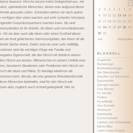
istens bewusst. Hirsche lassen keine Gelegenheit aus, mit
1
ositive, optimistische Menschen, denen man aufgrund dieser
2
3
4
5
6
7
8
blühende gesunde Leben. Zumindest wirken sie nach außen
9
10
11
12
13
14
15
ne verfügen über einen wachen und sehr scharfen Verstand,
16
17
18
19
20
21
22
rengenden Gesprächspartnern machen kann. Sie sind
23
24
25
26
27
28
29
mmunikation ist ihr Antrieb. An Ideen und verschiedensten
30
31
 Ob sie aber auch alle Ideen oder einen Großteil dieser
n ein breit gefächertes Interessengebiet, das ihnen oft die
Juli
September
immte Sache nimmt. Daher sind sie zwar sehr vielfältig,
snahmen sind die wichtigen Dinge wie Familie und
BLOGROLL
negative Eigenschaft, die den Hirsch oft hektisch wirken
Angeberin
 dem Hirsch am besten. Mitmenschen in seinem Umfeld sind
Bienieengel
schen, fassbaren Situationen oder Problemen den Hirsch um
Buchstabensuppe
irsch die Ideen und Pläne. Er benötigt wiederum als
Die Olsenbande
msetzen kann. Berufe, die eine gewisse Reisebereitschaft
Draußen nur Kännchen
Egozentrale
nderen Menschen beinhaltet, sind für den Hirsch wie
(b)engel wanted
tsam aber zugleich auch schnell gelangweilt. Hier ist
Frau Blümel
Frl. DeVille
Frollein
Feuerlibelle
Herr Schmidt
Herzbruch
Kassiopeia
Küchenschabe
Lakritze und Schokolade
Mama Miez
Leben eines Engels