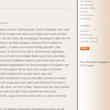
MC Winkel
Neujahrsgirl
Riechies Welt
Surety
Textrevolver
Thatblog
BlaBla
'
LINKS
rin und der Lieblingsbruder (nicht schwanger, aber sieht
Counter
oß für Treppe nach oben und Treppe nach unten mit dem
Blogger.de
www.antville.org
r und der Gatte, die schwangere Schwägerin (alles hier mit
Antville Layouts
chen in die Stadt shoppen. Nächste Woche gibbet es
kaufen :-) Haben auch schöne Dinge gefunden. Das
men, da die in 74 nun alle im Schritt immer aufpöngen.
nd nach den kurzärmligen Bodies geschaut, aber leider
o brauchen 5 Millionen andere Leute immer das was ich
Frau Ährenwort blogged s
 Stationen abgeklappert und die schwangere Schwägerin war
6772 Tagen
ch die Gegend. Als wir dann nach knapp 2,5 Stunden
Gitter angebracht! Lag aber daran, dass der
Gitter hineinbohren musste und dafür nochmal zu meinen
n die Jungs dann auch gleich die Dachrinne bei meinen
n den Sturz des Herrn Papa. Dabei wurde das Ding ziemlich
er wohl recht flott. Dann machten wir eine kurze
n die Jungs noch das zweite Gitter an. Dafür noch mal
t. Die liebste schwangere Schwägerin brachte mir die