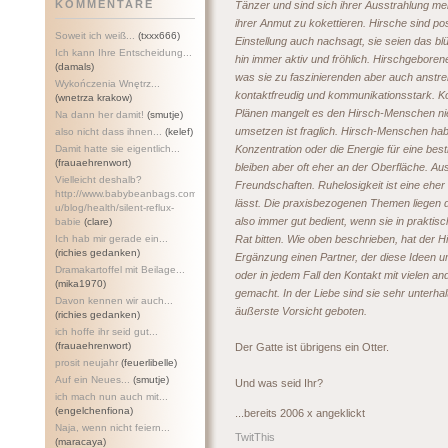
KOMMENTARE
Tänzer und sind sich ihrer Ausstrahlung me
ihrer Anmut zu kokettieren. Hirsche sind p
Soweit ich weiß...
(txxx666)
Einstellung auch nachsagt, sie seien das 
Ich kann Ihre Entscheidung...
hin immer aktiv und fröhlich. Hirschgebore
(damals)
was sie zu faszinierenden aber auch anst
Wykończenia Wnętrz...
kontaktfreudig und kommunikationsstark. Ko
(wnetrza krakow)
Plänen mangelt es den Hirsch-Menschen nie.
Na dann her damit!
(smutje)
umsetzen ist fraglich. Hirsch-Menschen habe
also nicht dass ihnen...
(kelef)
Damit hatte sie eigentlich...
Konzentration oder die Energie für eine best
(frauaehrenwort)
bleiben aber oft eher an der Oberfläche. Au
Vielleicht deshalb?
Freundschaften. Ruhelosigkeit ist eine eher 
http://www.babybeanbags.com.a
lässt. Die praxisbezogenen Themen liegen
u/blog/health/silent-refl
ux-
also immer gut bedient, wenn sie in prakti
babie
(clare)
Ich hab mir gerade ein...
Rat bitten. Wie oben beschrieben, hat der H
(richies gedanken)
Ergänzung einen Partner, der diese Ideen u
Dramakartoffel mit Beilage...
oder in jedem Fall den Kontakt mit vielen a
(mika1970)
gemacht. In der Liebe sind sie sehr unterhal
Davon kennen wir auch...
äußerste Vorsicht geboten.
(richies gedanken)
ich hoffe ihr seid gut...
(frauaehrenwort)
Der Gatte ist übrigens ein Otter.
prosit neujahr
(feuerlibelle)
Auf ein Neues...
(smutje)
Und was seid Ihr?
ich mach nun auch mit...
(engelchenfiona)
...bereits 2006 x angeklickt
Naja, wenn nicht feiern...
TwitThis
(maracaya)