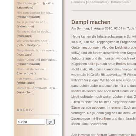
Permalink
(
3 Kommentare
)
Kommentieren
"Die Große geht...
(judith -
katzentiere)
Hihi zum denken bin ich...
(frauaehrenwort)
Dampf machen
Ja, ja ja! Genau so !...
(evizentrum)
Am Sonntag, 1. August 2010, 02:04 im Topic '
Na super, das ist doch...
(maracaya)
Heute kamen die liebste schwangere Schwäge
Wie verschieden doch...
so aus), um die Treppengitter im Erdgesch
(oolabutterflyoo)
Gatten anzubringen. Also der Lieblingsbrude
Na gottseidank, das waere...
schw) und ich fuhren derweil mit dem Kügel
(maracaya)
Jebgurtstage und da mussten wir doch ein
MagenDarm und Bronchitis...
Kügelchen sollte ja auch neue Bodies bekom
(frauaehrenwort)
Colin hat derzeit ne...
Nicht lustig. Also zum Klamottenschwegen u
(die_schottin)
waren alle in Größe 86 ausverkauft!!! Wies
och komm....dann ist...
will???? Na ja egal. Wir haben also einige
(wibbel-anke)
ganz schön tapfer und zuckelte mit uns dur
Duhu Frau Ährenwort. Dein...
wieder da waren, war noch nicht einmal ein 
(knoetchen)
Lieblingsbruder noch weiter Löcher in das 
Eltern musste und bei der Gelegenheit habe
Eltern gerade gebogen. Ihr erinnert Euch a
ARCHIV
verbogen. Na ja, dann ging das mit dem Gitt
Essenpause mit Gegrilltem und dann brachte
lieben Dank Brüderchen.
Ach ja wieso der Beitrag Dampf machen heiß