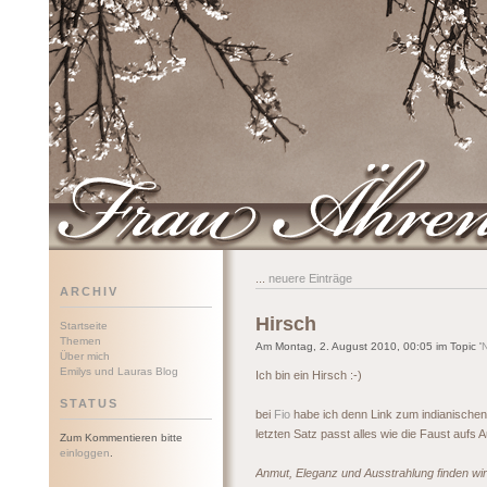
Frau Ährenwort
...
neuere Einträge
ARCHIV
Hirsch
Startseite
Themen
Am Montag, 2. August 2010, 00:05 im Topic '
Über mich
Emilys und Lauras Blog
Ich bin ein Hirsch :-)
STATUS
bei
Fio
habe ich denn Link zum indianischen
letzten Satz passt alles wie die Faust aufs 
Zum Kommentieren bitte
einloggen
.
Anmut, Eleganz und Ausstrahlung finden wi