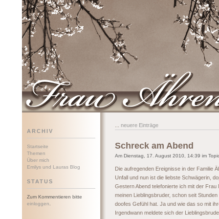
Frau Ährenwort
...
neuere Einträge
ARCHIV
Schreck am Abend
Startseite
Themen
Am Dienstag, 17. August 2010, 14:39 im Topic
Über mich
Emilys und Lauras Blog
Die aufregenden Ereignisse in der Familie Ä
Unfall und nun ist die liebste Schwägerin, 
STATUS
Gestern Abend telefonierte ich mit der Frau
meinen Lieblingsbruder, schon seit Stunden
Zum Kommentieren bitte
einloggen
.
doofes Gefühl hat. Ja und wie das so mit ihr
Irgendwann meldete sich der Lieblingsbruder 