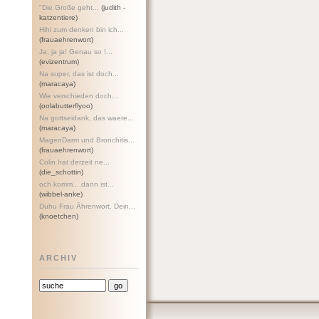
"Die Große geht...
(judith -
katzentiere)
Hihi zum denken bin ich...
(frauaehrenwort)
Ja, ja ja! Genau so !...
(evizentrum)
Na super, das ist doch...
(maracaya)
Wie verschieden doch...
(oolabutterflyoo)
Na gottseidank, das waere...
(maracaya)
MagenDarm und Bronchitis...
(frauaehrenwort)
Colin hat derzeit ne...
(die_schottin)
och komm....dann ist...
(wibbel-anke)
Duhu Frau Ährenwort. Dein...
(knoetchen)
ARCHIV