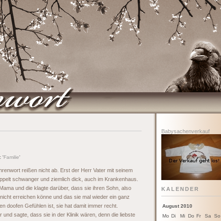
Babysachenverkauf
 '
Familie
'
hrenwort reißen nicht ab. Erst der Herr Vater mit seinem
doppelt schwanger und ziemlich dick, auch im Krankenhaus.
 Mama und die klagte darüber, dass sie ihren Sohn, also
KALENDER
 nicht erreichen könne und das sie mal wieder ein ganz
en doofen Gefühlen ist, sie hat damit immer recht.
August 2010
und sagte, dass sie in der Klinik wären, denn die liebste
Mo
Di
Mi
Do
Fr
Sa
So