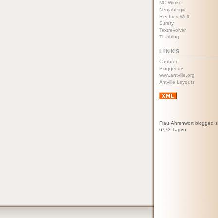
MC Winkel
Neujahrsgirl
Riechies Welt
Surety
Textrevolver
Thatblog
LINKS
Counter
Blogger.de
www.antville.org
Antville Layouts
Frau Ährenwort blogged s
6773 Tagen