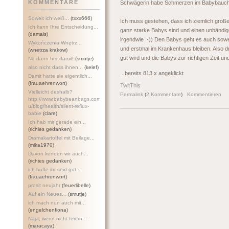
KOMMENTARE
Schwägerin habe Schmerzen im Babybauch 
Soweit ich weiß...
(txxx666)
Ich muss gestehen, dass ich ziemlich große
Ich kann Ihre Entscheidung...
ganz starke Babys sind und einen unbändi
(damals)
irgendwie :-)) Den Babys geht es auch sowe
Wykończenia Wnętrz...
und erstmal im Krankenhaus bleiben. Also dr
(wnetrza krakow)
gut wird und die Babys zur richtigen Zeit 
Na dann her damit!
(smutje)
also nicht dass ihnen...
(kelef)
...bereits 813 x angeklickt
Damit hatte sie eigentlich...
(frauaehrenwort)
TwitThis
Vielleicht deshalb?
Permalink
(
2 Kommentare
)
Kommentieren
http://www.babybeanbags.com.a
u/blog/health/silent-refl
ux-
babie
(clare)
Ich hab mir gerade ein...
(richies gedanken)
Dramakartoffel mit Beilage...
(mika1970)
Davon kennen wir auch...
(richies gedanken)
ich hoffe ihr seid gut...
(frauaehrenwort)
prosit neujahr
(feuerlibelle)
Auf ein Neues...
(smutje)
ich mach nun auch mit...
(engelchenfiona)
Naja, wenn nicht feiern...
(maracaya)