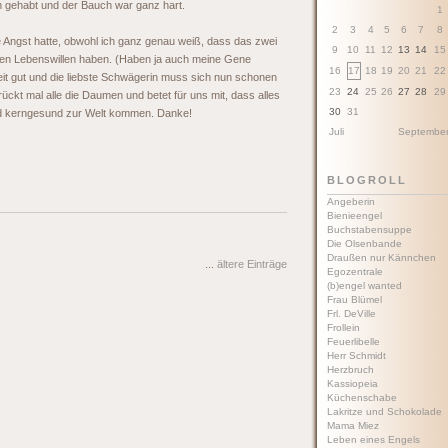
gehabt und der Bauch war ganz hart.
1
2
3
4
5
6
7
8
 Angst hatte, obwohl ich ganz genau weiß, dass das zwei
9
10
11
12
13
14
15
gen Lebenswillen haben. (Haben ja auch meine Gene
16
17
18
19
20
21
22
it gut und die liebste Schwägerin muss sich nun schonen
23
24
25
26
27
28
29
ückt mal alle die Daumen und betet für uns mit, dass alles
30
31
und kerngesund zur Welt kommen. Danke!
Juli
Septembe
BLOGROLL
Angeberin
Bienieengel
Buchstabensuppe
Die Olsenbande
Draußen nur Kännchen
...
ältere Einträge
Egozentrale
(b)engel wanted
Frau Blümel
Frl. DeVille
Frollein
Feuerlibelle
Herr Schmidt
Herzbruch
Kassiopeia
Küchenschabe
Lakritze und Schokolade
Mama Miez
Leben eines Engels