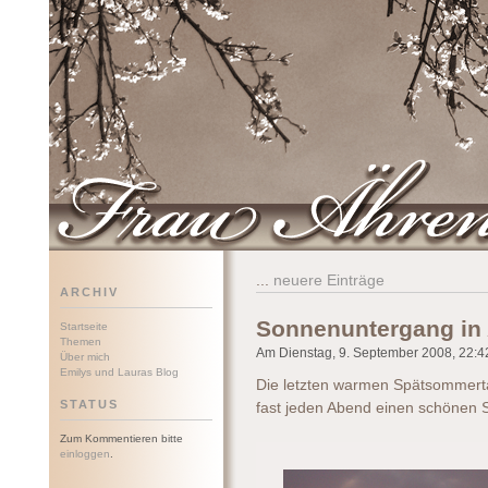
Frau Ährenwort
...
neuere Einträge
ARCHIV
Sonnenuntergang in
Startseite
Themen
Am Dienstag, 9. September 2008, 22:42
Über mich
Emilys und Lauras Blog
Die letzten warmen Spätsommert
STATUS
fast jeden Abend einen schönen 
Zum Kommentieren bitte
einloggen
.