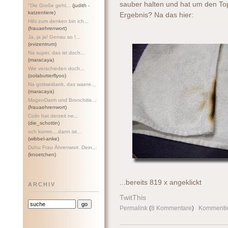
sauber halten und hat um den To
"Die Große geht...
(judith -
katzentiere)
Ergebnis? Na das hier:
Hihi zum denken bin ich...
(frauaehrenwort)
Ja, ja ja! Genau so !...
(evizentrum)
Na super, das ist doch...
(maracaya)
Wie verschieden doch...
(oolabutterflyoo)
Na gottseidank, das waere...
(maracaya)
MagenDarm und Bronchitis...
(frauaehrenwort)
Colin hat derzeit ne...
(die_schottin)
och komm....dann ist...
(wibbel-anke)
Duhu Frau Ährenwort. Dein...
(knoetchen)
...bereits 819 x angeklickt
ARCHIV
TwitThis
Permalink
(
8 Kommentare
)
Kommenti