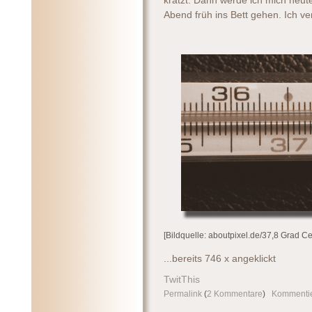
kratzt. Dann werde ich mich heu
Abend früh ins Bett gehen. Ich ve
[Bildquelle: aboutpixel.de/37,8 Grad 
...bereits 746 x angeklickt
TwitThis
Permalink
(
2 Kommentare
)
Kommenti