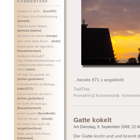
KOMMENTARE
Soweit ich weiß...
(txxx666)
Ich kann Ihre Entscheidung...
(damals)
Wykończenia Wnętrz...
(wnetrza krakow)
Na dann her damit!
(smutje)
also nicht dass ihnen...
(kelef)
Damit hatte sie eigentlich...
(frauaehrenwort)
Vielleicht deshalb?
http://www.babybeanbags.com.a
u/blog/health/silent-refl
ux-
babie
(clare)
Ich hab mir gerade ein...
(richies gedanken)
...bereits 971 x angeklickt
Dramakartoffel mit Beilage...
(mika1970)
TwitThis
Davon kennen wir auch...
Permalink
(
2 Kommentare
)
Kommenti
(richies gedanken)
ich hoffe ihr seid gut...
(frauaehrenwort)
prosit neujahr
(feuerlibelle)
Gatte kokelt
Auf ein Neues...
(smutje)
ich mach nun auch mit...
Am Dienstag, 9. September 2008, 22:40
(engelchenfiona)
Naja, wenn nicht feiern...
Der Gatte kocht und und brennt d
(maracaya)