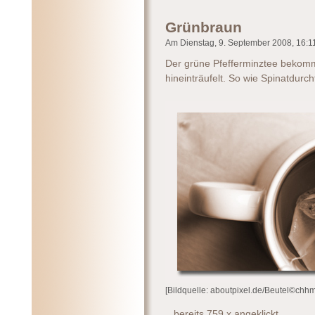
Grünbraun
Am Dienstag, 9. September 2008, 16:11 
Der grüne Pfefferminztee bekom
hineinträufelt. So wie Spinatdurchfa
[Bildquelle: aboutpixel.de/Beutel©chhm
...bereits 759 x angeklickt