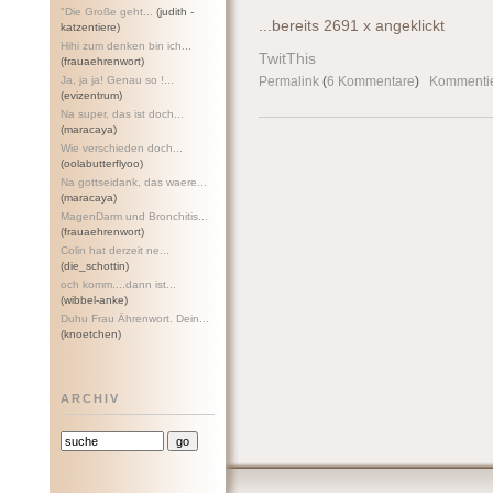
"Die Große geht...
(judith -
...bereits 2691 x angeklickt
katzentiere)
Hihi zum denken bin ich...
TwitThis
(frauaehrenwort)
Ja, ja ja! Genau so !...
Permalink
(
6 Kommentare
)
Kommenti
(evizentrum)
Na super, das ist doch...
(maracaya)
Wie verschieden doch...
(oolabutterflyoo)
Na gottseidank, das waere...
(maracaya)
MagenDarm und Bronchitis...
(frauaehrenwort)
Colin hat derzeit ne...
(die_schottin)
och komm....dann ist...
(wibbel-anke)
Duhu Frau Ährenwort. Dein...
(knoetchen)
ARCHIV