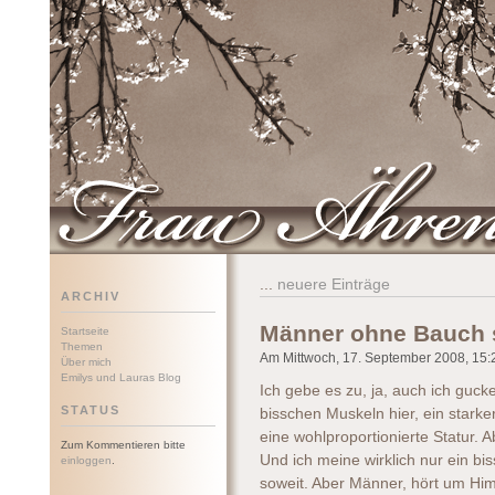
Frau Ährenwort
...
neuere Einträge
ARCHIV
Männer ohne Bauch 
Startseite
Themen
Am Mittwoch, 17. September 2008, 15:2
Über mich
Emilys und Lauras Blog
Ich gebe es zu, ja, auch ich guc
STATUS
bisschen Muskeln hier, ein stark
eine wohlproportionierte Statur. 
Zum Kommentieren bitte
Und ich meine wirklich nur ein b
einloggen
.
soweit. Aber Männer, hört um Him