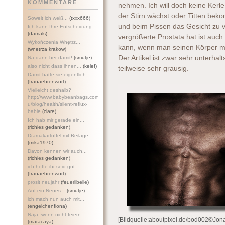
KOMMENTARE
nehmen. Ich will doch keine Kerl
der Stirn wächst oder Titten be
Soweit ich weiß...
(txxx666)
und beim Pissen das Gesicht zu v
Ich kann Ihre Entscheidung...
(damals)
vergrößerte Prostata hat ist auch
Wykończenia Wnętrz...
kann, wenn man seinen Körper mi
(wnetrza krakow)
Der Artikel ist zwar sehr unterha
Na dann her damit!
(smutje)
also nicht dass ihnen...
(kelef)
teilweise sehr grausig.
Damit hatte sie eigentlich...
(frauaehrenwort)
Vielleicht deshalb?
http://www.babybeanbags.com.a
u/blog/health/silent-refl
ux-
babie
(clare)
Ich hab mir gerade ein...
(richies gedanken)
Dramakartoffel mit Beilage...
(mika1970)
Davon kennen wir auch...
(richies gedanken)
ich hoffe ihr seid gut...
(frauaehrenwort)
prosit neujahr
(feuerlibelle)
Auf ein Neues...
(smutje)
ich mach nun auch mit...
(engelchenfiona)
Naja, wenn nicht feiern...
[Bildquelle:aboutpixel.de/bod002©Jona
(maracaya)