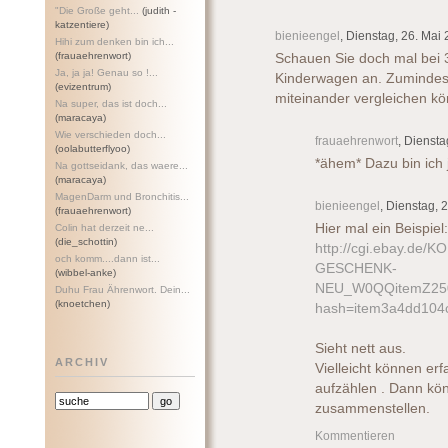
"Die Große geht...
(judith -
katzentiere)
bienieengel
, Dienstag, 26. Mai
Hihi zum denken bin ich...
(frauaehrenwort)
Schauen Sie doch mal bei 3
Ja, ja ja! Genau so !...
Kinderwagen an. Zumindest
(evizentrum)
miteinander vergleichen k
Na super, das ist doch...
(maracaya)
Wie verschieden doch...
frauaehrenwort
, Diensta
(oolabutterflyoo)
*ähem* Dazu bin ich 
Na gottseidank, das waere...
(maracaya)
MagenDarm und Bronchitis...
bienieengel
, Dienstag, 
(frauaehrenwort)
Hier mal ein Beispiel:
Colin hat derzeit ne...
(die_schottin)
http://cgi.ebay.d
och komm....dann ist...
GESCHENK-
(wibbel-anke)
NEU_W0QQitemZ250
Duhu Frau Ährenwort. Dein...
(knoetchen)
hash=item3a4dd1
Sieht nett aus.
ARCHIV
Vielleicht können er
aufzählen . Dann kön
zusammenstellen.
Kommentieren