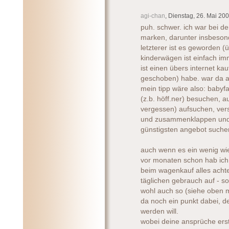
agi-chan
, Dienstag, 26. Mai 200
puh. schwer. ich war bei d
marken, darunter insbeson
letzterer ist es geworden (ü
kinderwägen ist einfach im
ist einen übers internet ka
geschoben) habe. war da auc
mein tipp wäre also: babyf
(z.b. höff.ner) besuchen, a
vergessen) aufsuchen, ver
und zusammenklappen und 
günstigsten angebot suche
auch wenn es ein wenig wie
vor monaten schon hab ich 
beim wagenkauf alles achten
täglichen gebrauch auf - so
wohl auch so (siehe oben mit
da noch ein punkt dabei, 
werden will.
wobei deine ansprüche erst