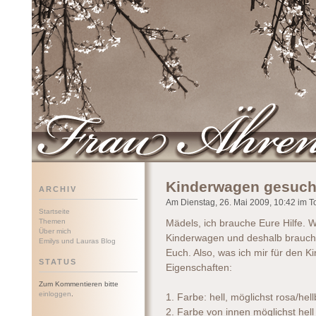
Frau Ährenwort
Kinderwagen gesuch
ARCHIV
Am Dienstag, 26. Mai 2009, 10:42 im To
Startseite
Themen
Mädels, ich brauche Eure Hilfe. 
Über mich
Kinderwagen und deshalb brauche
Emilys und Lauras Blog
Euch. Also, was ich mir für den 
STATUS
Eigenschaften:
Zum Kommentieren bitte
einloggen
.
1. Farbe: hell, möglichst rosa/he
2. Farbe von innen möglichst hell