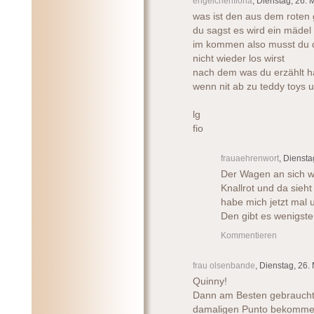
engelchenfiona
, Dienstag, 26. 
was ist den aus dem roten
du sagst es wird ein mädel
im kommen also musst du d
nicht wieder los wirst
nach dem was du erzählt ha
wenn nit ab zu teddy toys 
lg
fio
frauaehrenwort
, Diensta
Der Wagen an sich wa
Knallrot und da sieh
habe mich jetzt mal
Den gibt es wenigste
Kommentieren
frau olsenbande
, Dienstag, 26.
Quinny!
Dann am Besten gebraucht.
damaligen Punto bekommen,