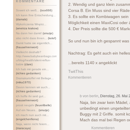
KOMMENTARE
2. Wendig und ganz klein zusamm
Corsa B. Ein Muss sind vier Räder
Soweit ich weiß...
(txxx666)
Ich kann Ihre Entscheidung...
3. Es sollte ein Kombiwagen sein
(damals)
Möglichkeit einen MaxiCosi oder 
Wykończenia Wnętrz...
(wnetrza krakow)
4. Der Preis sollte die 500 € Mark
Na dann her damit!
(smutje)
also nicht dass ihnen...
(kelef)
So und nun bin ich gespannt was 
Damit hatte sie eigentlich...
(frauaehrenwort)
Vielleicht deshalb?
Nachtrag: Es geht auch ein helles
http://www.babybeanbags.com.a
u/blog/health/silent-refl
ux-
...bereits 1140 x angeklickt
babie
(clare)
Ich hab mir gerade ein...
TwitThis
(richies gedanken)
Kommentieren
Dramakartoffel mit Beilage...
(mika1970)
Davon kennen wir auch...
(richies gedanken)
b von berlin
, Dienstag, 26. Mai
ich hoffe ihr seid gut...
(frauaehrenwort)
Naja, bin zwar kein Mädel, 
prosit neujahr
(feuerlibelle)
unbedingt einen ungeteilten
Auf ein Neues...
(smutje)
Buggy mit 2 Griffe. somit 
ich mach nun auch mit...
(engelchenfiona)
Mach das mal bei Regen ode
Naja, wenn nicht feiern...
Kommentieren
(maracaya)