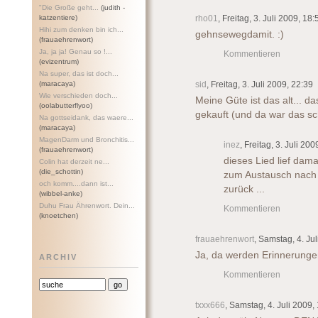
"Die Große geht...
(judith -
katzentiere)
rho01
, Freitag, 3. Juli 2009, 18:
Hihi zum denken bin ich...
gehnsewegdamit. :)
(frauaehrenwort)
Ja, ja ja! Genau so !...
Kommentieren
(evizentrum)
Na super, das ist doch...
(maracaya)
sid
, Freitag, 3. Juli 2009, 22:39
Wie verschieden doch...
Meine Güte ist das alt... 
(oolabutterflyoo)
gekauft (und da war das scho
Na gottseidank, das waere...
(maracaya)
MagenDarm und Bronchitis...
inez
, Freitag, 3. Juli 200
(frauaehrenwort)
dieses Lied lief dama
Colin hat derzeit ne...
(die_schottin)
zum Austausch nach 
och komm....dann ist...
zurück ...
(wibbel-anke)
Duhu Frau Ährenwort. Dein...
Kommentieren
(knoetchen)
frauaehrenwort
, Samstag, 4. Ju
Ja, da werden Erinnerunge
ARCHIV
Kommentieren
txxx666
, Samstag, 4. Juli 2009,