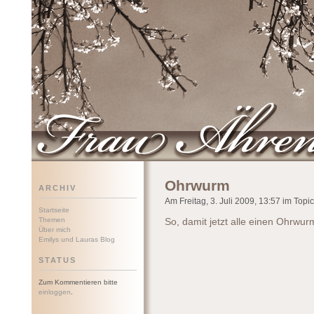
Frau Ährenwort
Ohrwurm
ARCHIV
Am Freitag, 3. Juli 2009, 13:57 im Topic 
Startseite
Themen
So, damit jetzt alle einen Ohrwur
Über mich
Emilys und Lauras Blog
STATUS
Zum Kommentieren bitte
einloggen
.