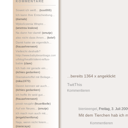
KOMMENTARE
Soweit ich weiß...
(txxx666)
Ich kann Ihre Entscheidung...
(damals)
Wykończenia Wnętrz...
(wnetrza krakow)
Na dann her damit!
(smutje)
also nicht dass ihnen...
(kelef)
Damit hatte sie eigentlich...
(frauaehrenwort)
Vielleicht deshalb?
http://www.babybeanbags.com.a
u/blog/health/silent-refl
ux-
babie
(clare)
Ich hab mir gerade ein...
(richies gedanken)
...bereits 1364 x angeklickt
Dramakartoffel mit Beilage...
(mika1970)
TwitThis
Davon kennen wir auch...
(richies gedanken)
Kommentieren
ich hoffe ihr seid gut...
(frauaehrenwort)
prosit neujahr
(feuerlibelle)
Auf ein Neues...
(smutje)
bienieengel
, Freitag, 3. Juli 20
ich mach nun auch mit...
Mit dem Tierchen hab ich m
(engelchenfiona)
Naja, wenn nicht feiern...
Kommentieren
(maracaya)