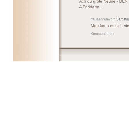
Ach du gröle Neune - DE
A
Enddarm...
frauaehrenwort
, Samstag
Man kann es sich ni
Kommentieren