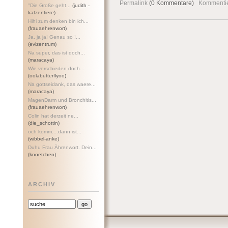
Permalink
(0 Kommentare)
Kommenti
"Die Große geht...
(judith -
katzentiere)
Hihi zum denken bin ich...
(frauaehrenwort)
Ja, ja ja! Genau so !...
(evizentrum)
Na super, das ist doch...
(maracaya)
Wie verschieden doch...
(oolabutterflyoo)
Na gottseidank, das waere...
(maracaya)
MagenDarm und Bronchitis...
(frauaehrenwort)
Colin hat derzeit ne...
(die_schottin)
och komm....dann ist...
(wibbel-anke)
Duhu Frau Ährenwort. Dein...
(knoetchen)
ARCHIV