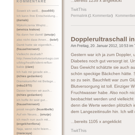
...bereits 1235 x angeklickt
KOMMENTARE
TwitThis
Soweit ich weiß...
(txxx666)
Permalink
(
1 Kommentar
)
Kommentie
Ich kann Ihre Entscheidung...
(damals)
Wykończenia Wnętrz...
(wnetrza krakow)
Na dann her damit!
(smutje)
Dopplerultraschall i
also nicht dass ihnen...
(kelef)
Damit hatte sie eigentlich...
Am Freitag, 20. Januar 2012, 10:53 im T
(frauaehrenwort)
Vielleicht deshalb?
Gestern war ich ja zum Doppler,
http://www.babybeanbags.com.a
Diabetes noch gut versorgt ist. 
u/blog/health/silent-refl
ux-
babie
(clare)
Das Gewicht schätzte sie auch a
Ich hab mir gerade ein...
schön speckige Bäckchen hätte. S
(richies gedanken)
so zu sein. Bauchfett war zum Gl
Dramakartoffel mit Beilage...
(mika1970)
Blutversorgung ist toll. Einziger 
Davon kennen wir auch...
Fruchtwasser habe. Also noch nic
(richies gedanken)
beobachtet werden und vielleicht 
ich hoffe ihr seid gut...
(frauaehrenwort)
denn die Werte werden plötzlich 
prosit neujahr
(feuerlibelle)
dem Langezeitinsulin hin. Ich will
Auf ein Neues...
(smutje)
ich mach nun auch mit...
...bereits 1105 x angeklickt
(engelchenfiona)
Naja, wenn nicht feiern...
TwitThis
(maracaya)