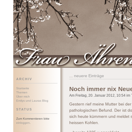
Frau Ährenwort
...
neuere Einträge
ARCHIV
Noch immer nix Neu
Startseite
Themen
Am Freitag, 20. Januar 2012, 10:54 im T
Über mich
Emilys und Lauras Blog
Gestern rief meine Mutter bei de
STATUS
pathologischen Befund. Der ist do
sich heute kümmern und meldet si
Zum Kommentieren bitte
heissen Kohlen.
einloggen
.