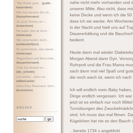
nahe nicht mehr vorhanden und d
"Die Große geht...
(judith -
katzentiere)
unserer Mitte. Also nicht, dass mi
Hihi zum denken bin ich...
keine Decke und wenn ich die 50 
(frauaehrenwort)
dass ich sie wecke. Am Wochenen
Ja, ja ja! Genau so !...
(evizentrum)
in der Nacht und hielt uns auf Tr
Na super, das ist doch...
Dauererkältung und die Bauchschm
(maracaya)
bedient.
Wie verschieden doch...
(oolabutterflyoo)
Na gottseidank, das waere...
Heute dann mal wieder Diabetolog
(maracaya)
Morgen Abend dann Gyn. Vorsorg
MagenDarm und Bronchitis...
(frauaehrenwort)
Ruhrpott und die Frau Mama muss
Colin hat derzeit ne...
sach dann mal viel Spaß und gut
(die_schottin)
och komm....dann ist...
die noch wach ist, wenn ich nac
(wibbel-anke)
Duhu Frau Ährenwort. Dein...
Ich will endlich mein Baby haben
(knoetchen)
Dinge endlich vergessen. Ich wa
jetzt ist es einfach nur noch Mit
ARCHIV
Turnübungen des Zwuckelmädche
sind. Ich muss das mal filmen. Da
Kügelchen hat nie so den Bauch v
...bereits 1734 x angeklickt