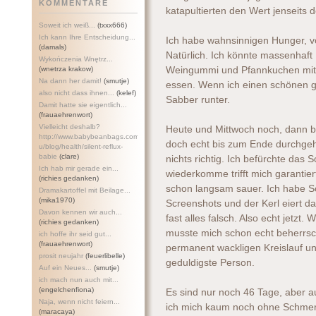
KOMMENTARE
katapultierten den Wert jenseits 
Soweit ich weiß...
(txxx666)
Ich kann Ihre Entscheidung...
Ich habe wahnsinnigen Hunger, vor
(damals)
Natürlich. Ich könnte massenhaf
Wykończenia Wnętrz...
(wnetrza krakow)
Weingummi und Pfannkuchen mit N
Na dann her damit!
(smutje)
essen. Wenn ich einen schönen gr
also nicht dass ihnen...
(kelef)
Sabber runter.
Damit hatte sie eigentlich...
(frauaehrenwort)
Vielleicht deshalb?
Heute und Mittwoch noch, dann b
http://www.babybeanbags.com.a
doch echt bis zum Ende durchgeha
u/blog/health/silent-refl
ux-
babie
(clare)
nichts richtig. Ich befürchte da
Ich hab mir gerade ein...
wiederkomme trifft mich garantier
(richies gedanken)
schon langsam sauer. Ich habe Sch
Dramakartoffel mit Beilage...
(mika1970)
Screenshots und der Kerl eiert 
Davon kennen wir auch...
fast alles falsch. Also echt jetzt
(richies gedanken)
musste mich schon echt beherrsc
ich hoffe ihr seid gut...
(frauaehrenwort)
permanent wackligen Kreislauf un
prosit neujahr
(feuerlibelle)
geduldigste Person.
Auf ein Neues...
(smutje)
ich mach nun auch mit...
(engelchenfiona)
Es sind nur noch 46 Tage, aber 
Naja, wenn nicht feiern...
ich mich kaum noch ohne Schmerz
(maracaya)