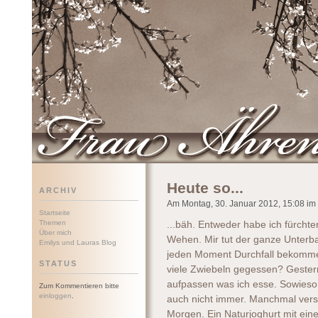
Frau Ährenwort
Heute so...
ARCHIV
Am Montag, 30. Januar 2012, 15:08 im 
Startseite
Themen
...bäh. Entweder habe ich fürcht
Über mich
Wehen. Mir tut der ganze Unterbau
Emilys und Lauras Blog
jeden Moment Durchfall bekomme.
STATUS
viele Zwiebeln gegessen? Gester
aufpassen was ich esse. Sowieso,
Zum Kommentieren bitte
einloggen
.
auch nicht immer. Manchmal versa
Morgen. Ein Naturjoghurt mit ei