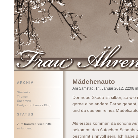
Frau Ährenwort
Mädchenauto
ARCHIV
Am Samstag, 14. Januar 2012, 22:08 im
Startseite
Themen
Der neue Skoda ist silber, so wie 
Über mich
gerne eine andere Farbe gehabt, a
Emilys und Lauras Blog
und da das ein reines Mädelsauto 
STATUS
Als erstes kommen da schöne Auf
Zum Kommentieren bitte
einloggen
.
bekommt das Autochen Schonbezü
bestimmt sinnvoll sein. Ich habe