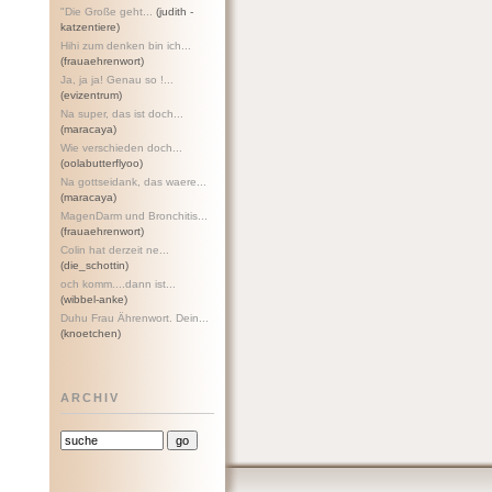
"Die Große geht...
(judith -
katzentiere)
Hihi zum denken bin ich...
(frauaehrenwort)
Ja, ja ja! Genau so !...
(evizentrum)
Na super, das ist doch...
(maracaya)
Wie verschieden doch...
(oolabutterflyoo)
Na gottseidank, das waere...
(maracaya)
MagenDarm und Bronchitis...
(frauaehrenwort)
Colin hat derzeit ne...
(die_schottin)
och komm....dann ist...
(wibbel-anke)
Duhu Frau Ährenwort. Dein...
(knoetchen)
ARCHIV