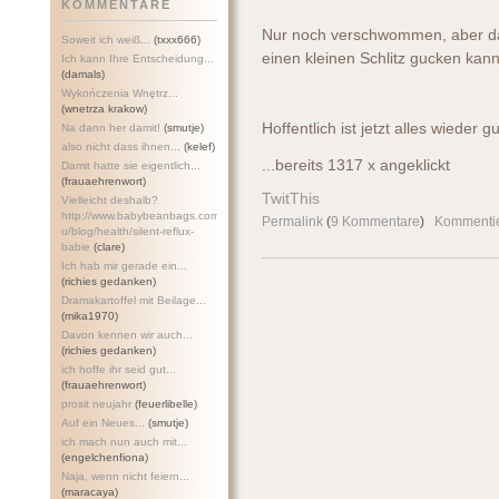
KOMMENTARE
Nur noch verschwommen, aber das
Soweit ich weiß...
(txxx666)
einen kleinen Schlitz gucken kann,
Ich kann Ihre Entscheidung...
(damals)
Wykończenia Wnętrz...
(wnetrza krakow)
Hoffentlich ist jetzt alles wieder gu
Na dann her damit!
(smutje)
also nicht dass ihnen...
(kelef)
...bereits 1317 x angeklickt
Damit hatte sie eigentlich...
(frauaehrenwort)
TwitThis
Vielleicht deshalb?
http://www.babybeanbags.com.a
Permalink
(
9 Kommentare
)
Kommenti
u/blog/health/silent-refl
ux-
babie
(clare)
Ich hab mir gerade ein...
(richies gedanken)
Dramakartoffel mit Beilage...
(mika1970)
Davon kennen wir auch...
(richies gedanken)
ich hoffe ihr seid gut...
(frauaehrenwort)
prosit neujahr
(feuerlibelle)
Auf ein Neues...
(smutje)
ich mach nun auch mit...
(engelchenfiona)
Naja, wenn nicht feiern...
(maracaya)