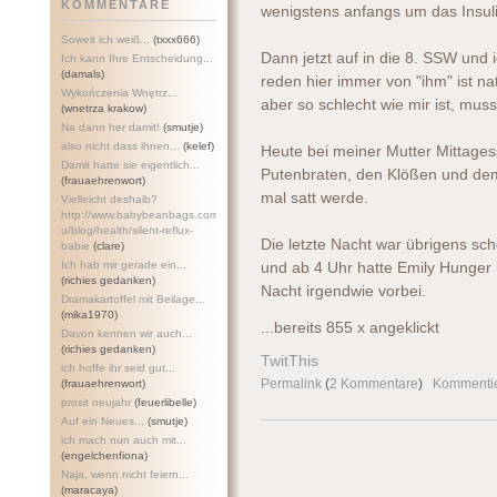
KOMMENTARE
wenigstens anfangs um das Insul
Soweit ich weiß...
(txxx666)
Dann jetzt auf in die 8. SSW und i
Ich kann Ihre Entscheidung...
(damals)
reden hier immer von "ihm" ist nat
Wykończenia Wnętrz...
aber so schlecht wie mir ist, muss
(wnetrza krakow)
Na dann her damit!
(smutje)
also nicht dass ihnen...
(kelef)
Heute bei meiner Mutter Mittages
Damit hatte sie eigentlich...
Putenbraten, den Klößen und dem
(frauaehrenwort)
mal satt werde.
Vielleicht deshalb?
http://www.babybeanbags.com.a
u/blog/health/silent-refl
ux-
Die letzte Nacht war übrigens sc
babie
(clare)
Ich hab mir gerade ein...
und ab 4 Uhr hatte Emily Hunger u
(richies gedanken)
Nacht irgendwie vorbei.
Dramakartoffel mit Beilage...
(mika1970)
...bereits 855 x angeklickt
Davon kennen wir auch...
(richies gedanken)
TwitThis
ich hoffe ihr seid gut...
Permalink
(
2 Kommentare
)
Kommenti
(frauaehrenwort)
prosit neujahr
(feuerlibelle)
Auf ein Neues...
(smutje)
ich mach nun auch mit...
(engelchenfiona)
Naja, wenn nicht feiern...
(maracaya)