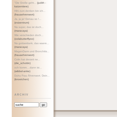
"Die Große geht...
(judith -
katzentiere)
Hihi zum denken bin ich...
(frauaehrenwort)
Ja, ja ja! Genau so !...
(evizentrum)
Na super, das ist doch...
(maracaya)
Wie verschieden doch...
(oolabutterflyoo)
Na gottseidank, das waere...
(maracaya)
MagenDarm und Bronchitis...
(frauaehrenwort)
Colin hat derzeit ne...
(die_schottin)
och komm....dann ist...
(wibbel-anke)
Duhu Frau Ährenwort. Dein...
(knoetchen)
ARCHIV