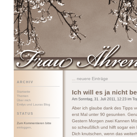
Frau Ährenwort
...
neuere Einträge
ARCHIV
Ich will es ja nicht 
Startseite
Themen
Am Sonntag, 31. Juli 2011, 12:23 im Top
Über mich
Emilys und Lauras Blog
Aber ich glaube dank des Tipps 
STATUS
erst Mal unter 90 gesunken. Gena
Gestern Morgen zwei Kannen Mist
Zum Kommentieren bitte
so scheußllich und hilft sogar ein
einloggen
.
Dich knutschen, wenn das weiterhi