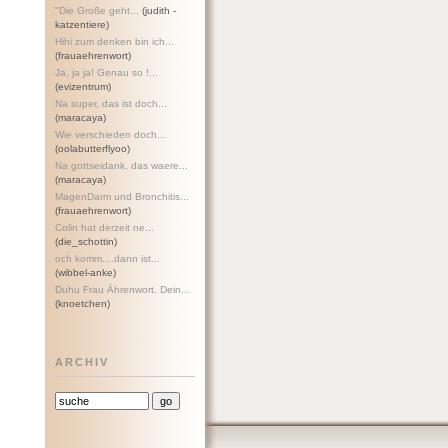
"Die Große geht...
(judith -
katzentiere)
Hihi zum denken bin ich...
(frauaehrenwort)
Ja, ja ja! Genau so !...
(evizentrum)
Na super, das ist doch...
(maracaya)
Wie verschieden doch...
(oolabutterflyoo)
Na gottseidank, das waere...
(maracaya)
MagenDarm und Bronchitis...
(frauaehrenwort)
Colin hat derzeit ne...
(die_schottin)
och komm....dann ist...
(wibbel-anke)
Duhu Frau Ährenwort. Dein...
(knoetchen)
ARCHIV