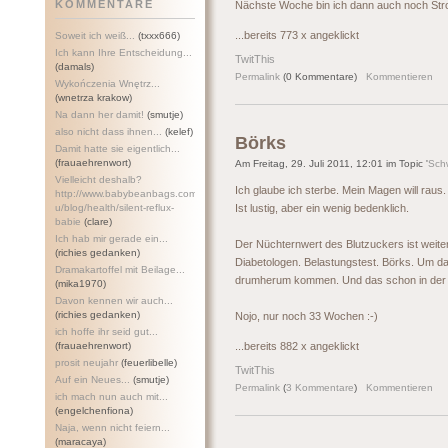
KOMMENTARE
Nächste Woche bin ich dann auch noch Stro
...bereits 773 x angeklickt
Soweit ich weiß...
(txxx666)
Ich kann Ihre Entscheidung...
TwitThis
(damals)
Permalink
(0 Kommentare)
Kommentieren
Wykończenia Wnętrz...
(wnetrza krakow)
Na dann her damit!
(smutje)
also nicht dass ihnen...
(kelef)
Börks
Damit hatte sie eigentlich...
(frauaehrenwort)
Am Freitag, 29. Juli 2011, 12:01 im Topic '
Sch
Vielleicht deshalb?
Ich glaube ich sterbe. Mein Magen will rau
http://www.babybeanbags.com.a
u/blog/health/silent-refl
ux-
Ist lustig, aber ein wenig bedenklich.
babie
(clare)
Ich hab mir gerade ein...
Der Nüchternwert des Blutzuckers ist weite
(richies gedanken)
Diabetologen. Belastungstest. Börks. Um da
Dramakartoffel mit Beilage...
drumherum kommen. Und das schon in der 
(mika1970)
Davon kennen wir auch...
(richies gedanken)
Nojo, nur noch 33 Wochen :-)
ich hoffe ihr seid gut...
(frauaehrenwort)
...bereits 882 x angeklickt
prosit neujahr
(feuerlibelle)
TwitThis
Auf ein Neues...
(smutje)
Permalink
(
3 Kommentare
)
Kommentieren
ich mach nun auch mit...
(engelchenfiona)
Naja, wenn nicht feiern...
(maracaya)