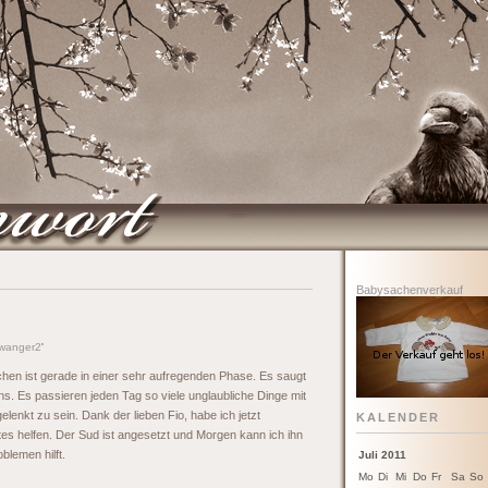
Babysachenverkauf
wanger2
'
lchen ist gerade in einer sehr aufregenden Phase. Es saugt
uns. Es passieren jeden Tag so viele unglaubliche Dinge mit
elenkt zu sein. Dank der lieben Fio, habe ich jetzt
KALENDER
etes helfen. Der Sud ist angesetzt und Morgen kann ich ihn
blemen hilft.
Juli 2011
Mo
Di
Mi
Do
Fr
Sa
So