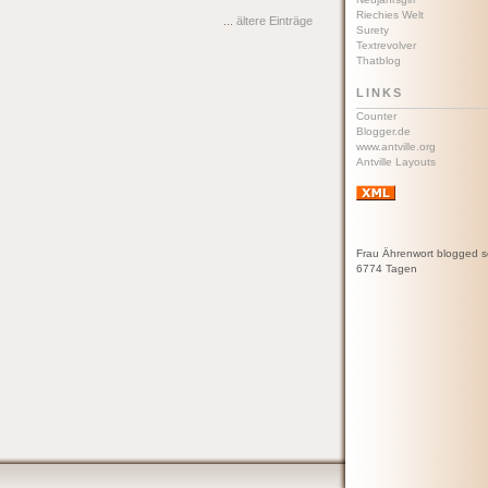
Riechies Welt
...
ältere Einträge
Surety
Textrevolver
Thatblog
LINKS
Counter
Blogger.de
www.antville.org
Antville Layouts
Frau Ährenwort blogged s
6774 Tagen