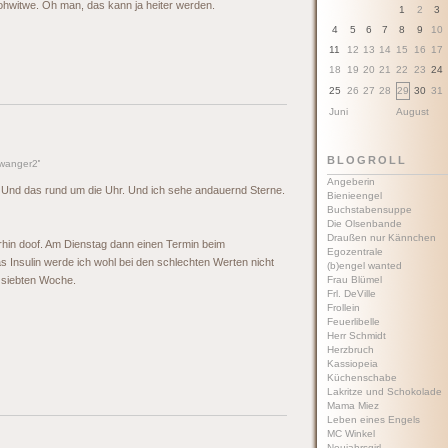
hwitwe. Oh man, das kann ja heiter werden.
1
2
3
4
5
6
7
8
9
10
11
12
13
14
15
16
17
18
19
20
21
22
23
24
25
26
27
28
29
30
31
Juni
August
BLOGROLL
wanger2
'
Angeberin
s. Und das rund um die Uhr. Und ich sehe andauernd Sterne.
Bienieengel
Buchstabensuppe
Die Olsenbande
Draußen nur Kännchen
rhin doof. Am Dienstag dann einen Termin beim
Egozentrale
s Insulin werde ich wohl bei den schlechten Werten nicht
(b)engel wanted
siebten Woche.
Frau Blümel
Frl. DeVille
Frollein
Feuerlibelle
Herr Schmidt
Herzbruch
Kassiopeia
Küchenschabe
Lakritze und Schokolade
Mama Miez
Leben eines Engels
MC Winkel
Neujahrsgirl