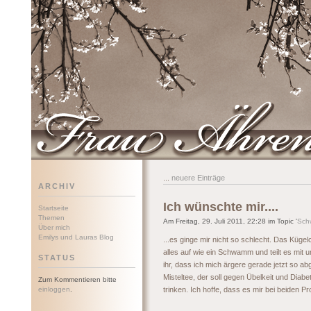
Frau Ährenwort
...
neuere Einträge
ARCHIV
Ich wünschte mir....
Startseite
Themen
Am Freitag, 29. Juli 2011, 22:28 im Topic '
Sch
Über mich
Emilys und Lauras Blog
...es ginge mir nicht so schlecht. Das Küge
alles auf wie ein Schwamm und teilt es mit 
STATUS
ihr, dass ich mich ärgere gerade jetzt so abg
Misteltee, der soll gegen Übelkeit und Diab
Zum Kommentieren bitte
einloggen
.
trinken. Ich hoffe, dass es mir bei beiden Pro