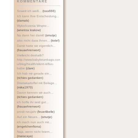
KOMMENTARE
Soweit ich weiß...
(txxx666)
Ich kann Ihre Entscheidung...
(damals)
Wykończenia Wnętrz...
(wnetrza krakow)
Na dann her damit!
(smutje)
also nicht dass ihnen...
(kelef)
Damit hatte sie eigentlich...
(frauaehrenwort)
Vielleicht deshalb?
http://www.babybeanbags.com.a
u/blog/health/silent-refl
ux-
babie
(clare)
Ich hab mir gerade ein...
(richies gedanken)
Dramakartoffel mit Beilage...
(mika1970)
Davon kennen wir auch...
(richies gedanken)
ich hoffe ihr seid gut...
(frauaehrenwort)
prosit neujahr
(feuerlibelle)
Auf ein Neues...
(smutje)
ich mach nun auch mit...
(engelchenfiona)
Naja, wenn nicht feiern...
(maracaya)