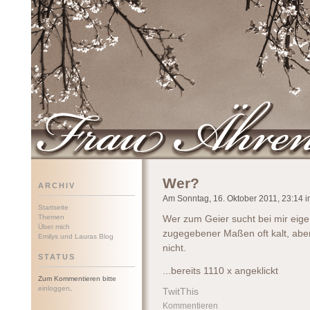
Frau Ährenwort
Wer?
ARCHIV
Am Sonntag, 16. Oktober 2011, 23:14 im
Startseite
Themen
Wer zum Geier sucht bei mir eigen
Über mich
zugegebener Maßen oft kalt, aber
Emilys und Lauras Blog
nicht.
STATUS
...bereits 1110 x angeklickt
Zum Kommentieren bitte
einloggen
.
TwitThis
Kommentieren