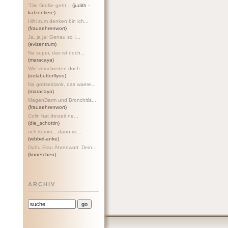
"Die Große geht...
(judith -
katzentiere)
Hihi zum denken bin ich...
(frauaehrenwort)
Ja, ja ja! Genau so !...
(evizentrum)
Na super, das ist doch...
(maracaya)
Wie verschieden doch...
(oolabutterflyoo)
Na gottseidank, das waere...
(maracaya)
MagenDarm und Bronchitis...
(frauaehrenwort)
Colin hat derzeit ne...
(die_schottin)
och komm....dann ist...
(wibbel-anke)
Duhu Frau Ährenwort. Dein...
(knoetchen)
ARCHIV