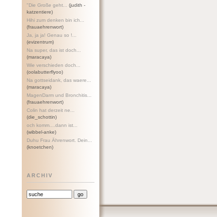
"Die Große geht...
(judith -
katzentiere)
Hihi zum denken bin ich...
(frauaehrenwort)
Ja, ja ja! Genau so !...
(evizentrum)
Na super, das ist doch...
(maracaya)
Wie verschieden doch...
(oolabutterflyoo)
Na gottseidank, das waere...
(maracaya)
MagenDarm und Bronchitis...
(frauaehrenwort)
Colin hat derzeit ne...
(die_schottin)
och komm....dann ist...
(wibbel-anke)
Duhu Frau Ährenwort. Dein...
(knoetchen)
ARCHIV