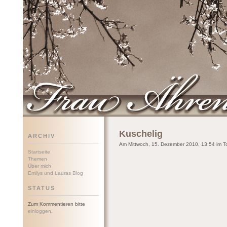
Frau Ährenwort
Kuschelig
ARCHIV
Am Mittwoch, 15. Dezember 2010, 13:54 im To
Startseite
Themen
Über mich
Emilys und Lauras Blog
STATUS
Zum Kommentieren bitte
einloggen
.