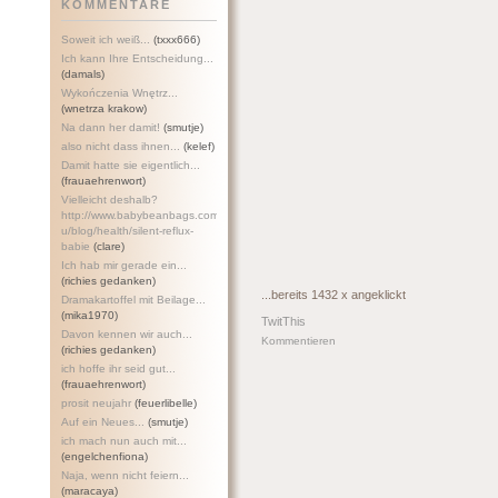
KOMMENTARE
Soweit ich weiß...
(txxx666)
Ich kann Ihre Entscheidung...
(damals)
Wykończenia Wnętrz...
(wnetrza krakow)
Na dann her damit!
(smutje)
also nicht dass ihnen...
(kelef)
Damit hatte sie eigentlich...
(frauaehrenwort)
Vielleicht deshalb?
http://www.babybeanbags.com.a
u/blog/health/silent-refl
ux-
babie
(clare)
Ich hab mir gerade ein...
(richies gedanken)
...bereits 1432 x angeklickt
Dramakartoffel mit Beilage...
(mika1970)
TwitThis
Davon kennen wir auch...
Kommentieren
(richies gedanken)
ich hoffe ihr seid gut...
(frauaehrenwort)
prosit neujahr
(feuerlibelle)
Auf ein Neues...
(smutje)
ich mach nun auch mit...
(engelchenfiona)
Naja, wenn nicht feiern...
(maracaya)