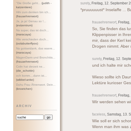
surety
, Freitag, 12. September 
"Die Große geht...
(judith -
katzentiere)
*pruuuuuust* Inselaffe ... 
Hihi zum denken bin ich...
(frauaehrenwort)
Ja, ja ja! Genau so !...
frauaehrenwort
, Freitag
(evizentrum)
So, Sie finden das l
Na super, das ist doch...
Klippenpisser in Ihr
(maracaya)
Wie verschieden doch...
mir, dass der Kerl ke
(oolabutterflyoo)
Drogen nimmt. Aber n
Na gottseidank, das waere...
(maracaya)
MagenDarm und Bronchitis...
surety
, Freitag, 12. Sep
(frauaehrenwort)
und ich halte mir sc
Colin hat derzeit ne...
(die_schottin)
och komm....dann ist...
Wieso sollte ich Da
(wibbel-anke)
Lektüre kurioser Ges
Duhu Frau Ährenwort. Dein...
(knoetchen)
frauaehrenwort
, Freitag
Wir werden sehen wie
ARCHIV
faceless
, Samstag, 13. 
Wie soll er sich scho
Wenn man ihm was zu