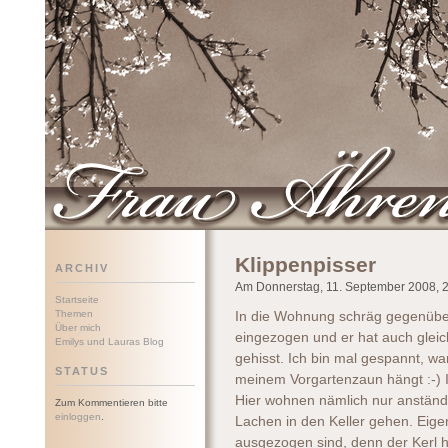
Frau Ährenwort
Klippenpisser
ARCHIV
Am Donnerstag, 11. September 2008, 23
Startseite
Themen
In die Wohnung schräg gegenüber 
Über mich
eingezogen und er hat auch glei
Emilys und Lauras Blog
gehisst. Ich bin mal gespannt, wa
STATUS
meinem Vorgartenzaun hängt :-) I
Hier wohnen nämlich nur anständi
Zum Kommentieren bitte
einloggen
.
Lachen in den Keller gehen. Eige
ausgezogen sind, denn der Kerl h