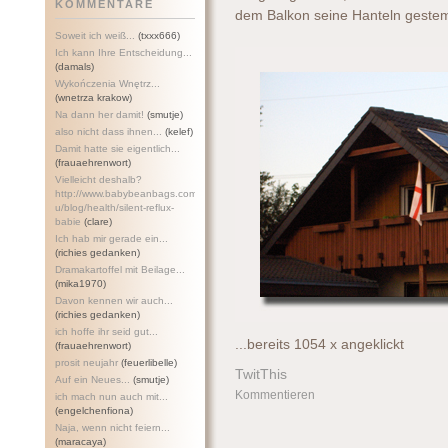
KOMMENTARE
dem Balkon seine Hanteln gestem
Soweit ich weiß...
(txxx666)
Ich kann Ihre Entscheidung...
(damals)
Wykończenia Wnętrz...
(wnetrza krakow)
Na dann her damit!
(smutje)
also nicht dass ihnen...
(kelef)
Damit hatte sie eigentlich...
(frauaehrenwort)
Vielleicht deshalb?
http://www.babybeanbags.com.a
u/blog/health/silent-refl
ux-
babie
(clare)
Ich hab mir gerade ein...
(richies gedanken)
Dramakartoffel mit Beilage...
(mika1970)
Davon kennen wir auch...
(richies gedanken)
ich hoffe ihr seid gut...
...bereits 1054 x angeklickt
(frauaehrenwort)
prosit neujahr
(feuerlibelle)
TwitThis
Auf ein Neues...
(smutje)
Kommentieren
ich mach nun auch mit...
(engelchenfiona)
Naja, wenn nicht feiern...
(maracaya)