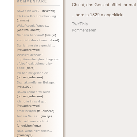
KOMMENTARE
Chichi, das Gesicht hättet ihr ma
Soweit ich weiß...
(txxx666)
...bereits 1329 x angeklickt
Ich kann Ihre Entscheidung...
(damals)
TwitThis
Wykończenia Wnętrz...
(wnetrza krakow)
Kommentieren
Na dann her damit!
(smutje)
also nicht dass ihnen...
(kelef)
Damit hatte sie eigentlich...
(frauaehrenwort)
Vielleicht deshalb?
http://www.babybeanbags.com.a
u/blog/health/silent-refl
ux-
babie
(clare)
Ich hab mir gerade ein...
(richies gedanken)
Dramakartoffel mit Beilage...
(mika1970)
Davon kennen wir auch...
(richies gedanken)
ich hoffe ihr seid gut...
(frauaehrenwort)
prosit neujahr
(feuerlibelle)
Auf ein Neues...
(smutje)
ich mach nun auch mit...
(engelchenfiona)
Naja, wenn nicht feiern...
(maracaya)