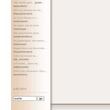
"Die Große geht...
(judith -
katzentiere)
Hihi zum denken bin ich...
(frauaehrenwort)
Ja, ja ja! Genau so !...
(evizentrum)
Na super, das ist doch...
(maracaya)
Wie verschieden doch...
(oolabutterflyoo)
Na gottseidank, das waere...
(maracaya)
MagenDarm und Bronchitis...
(frauaehrenwort)
Colin hat derzeit ne...
(die_schottin)
och komm....dann ist...
(wibbel-anke)
Duhu Frau Ährenwort. Dein...
(knoetchen)
ARCHIV