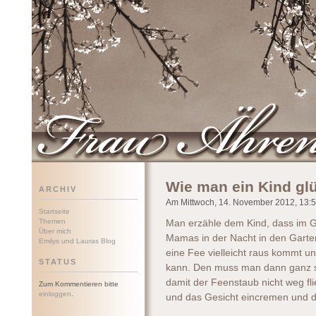
Frau Ährenwort
Wie man ein Kind gl
ARCHIV
Am Mittwoch, 14. November 2012, 13:52
Startseite
Themen
Man erzähle dem Kind, dass im 
Über mich
Mamas in der Nacht in den Garten
Emilys und Lauras Blog
eine Fee vielleicht raus kommt 
STATUS
kann. Den muss man dann ganz sc
damit der Feenstaub nicht weg fl
Zum Kommentieren bitte
einloggen
.
und das Gesicht eincremen und da