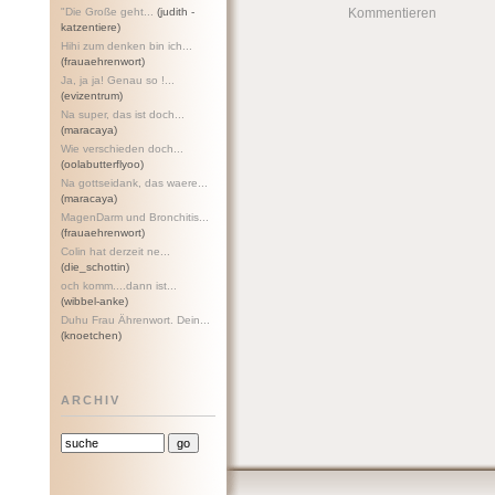
"Die Große geht...
(judith -
Kommentieren
katzentiere)
Hihi zum denken bin ich...
(frauaehrenwort)
Ja, ja ja! Genau so !...
(evizentrum)
Na super, das ist doch...
(maracaya)
Wie verschieden doch...
(oolabutterflyoo)
Na gottseidank, das waere...
(maracaya)
MagenDarm und Bronchitis...
(frauaehrenwort)
Colin hat derzeit ne...
(die_schottin)
och komm....dann ist...
(wibbel-anke)
Duhu Frau Ährenwort. Dein...
(knoetchen)
ARCHIV