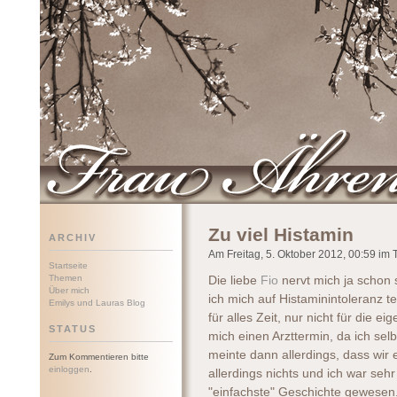
Frau Ährenwort
Zu viel Histamin
ARCHIV
Am Freitag, 5. Oktober 2012, 00:59 im T
Startseite
Themen
Die liebe
Fio
nervt mich ja schon 
Über mich
ich mich auf Histaminintoleranz te
Emilys und Lauras Blog
für alles Zeit, nur nicht für die e
STATUS
mich einen Arzttermin, da ich sel
meinte dann allerdings, dass wir 
Zum Kommentieren bitte
einloggen
.
allerdings nichts und ich war seh
"einfachste" Geschichte gewesen.