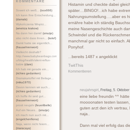
KOMMENTARE
Histamin und checkte dabei glei
später....BINGO!...ich habe extre
Soweit ich weiß...
(txxx666)
Ich kann Ihre Entscheidung...
Nahrungsumstellung.....aber es hi
(damals)
ernähre habe ich ständig Bauch
Wykończenia Wnętrz...
(wnetrza krakow)
meine Nasengeschichte auch dam
Na dann her damit!
(smutje)
Schwindel und die Rückenschmerze
also nicht dass ihnen...
(kelef)
manchmal gar nicht so einfach. Ab
Damit hatte sie eigentlich...
Ponyhof.
(frauaehrenwort)
Vielleicht deshalb?
http://www.babybeanbags.com.a
...bereits 1487 x angeklickt
u/blog/health/silent-refl
ux-
babie
(clare)
TwitThis
Ich hab mir gerade ein...
Kommentieren
(richies gedanken)
Dramakartoffel mit Beilage...
(mika1970)
Davon kennen wir auch...
neujahrsgirl
, Freitag, 5. Oktobe
(richies gedanken)
eine liebe freundin ^^ hätte
ich hoffe ihr seid gut...
(frauaehrenwort)
moooonaten testen lassen, a
prosit neujahr
(feuerlibelle)
guten arzt den ich vertrau, 
Auf ein Neues...
(smutje)
naja..
ich mach nun auch mit...
(engelchenfiona)
Naja, wenn nicht feiern...
Dann mal viel erfolg das die
(maracaya)