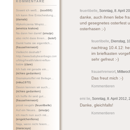
KOMMENTARE
Soweit ich weiß...
(txxx666)
feuerlibelle
, Sonntag, 8. April 2
Ich kann Ihre Entscheidung...
danke, auch ihnen liebe fra
(damals)
und gesegnetes osterfest u
Wykończenia Wnętrz...
(wnetrza krakow)
osterhasen ;-)
Na dann her damit!
(smutje)
also nicht dass ihnen...
(kelef)
feuerlibelle
, Dienstag, 1
Damit hatte sie eigentlich...
(frauaehrenwort)
nachtrag 10.4.12: h
Vielleicht deshalb?
im briefkasten vorge
http://www.babybeanbags.com.a
sehr gefreut :-)
u/blog/health/silent-refl
ux-
babie
(clare)
Ich hab mir gerade ein...
frauaehrenwort
, Mittwoc
(richies gedanken)
Das freut mich :-)
Dramakartoffel mit Beilage...
(mika1970)
Kommentieren
Davon kennen wir auch...
(richies gedanken)
ich hoffe ihr seid gut...
emi lie
, Sonntag, 8. April 2012, 
(frauaehrenwort)
Danke, gleichfalls!
prosit neujahr
(feuerlibelle)
Auf ein Neues...
(smutje)
Kommentieren
ich mach nun auch mit...
(engelchenfiona)
Naja, wenn nicht feiern...
(maracaya)