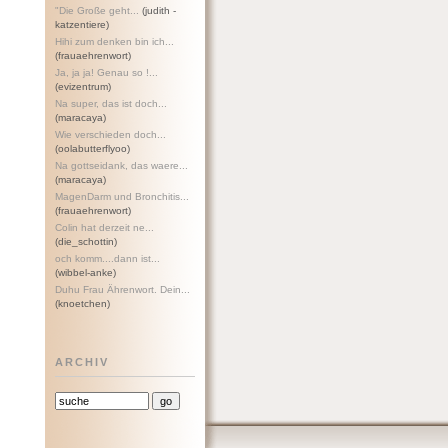
"Die Große geht...
(judith -
katzentiere)
Hihi zum denken bin ich...
(frauaehrenwort)
Ja, ja ja! Genau so !...
(evizentrum)
Na super, das ist doch...
(maracaya)
Wie verschieden doch...
(oolabutterflyoo)
Na gottseidank, das waere...
(maracaya)
MagenDarm und Bronchitis...
(frauaehrenwort)
Colin hat derzeit ne...
(die_schottin)
och komm....dann ist...
(wibbel-anke)
Duhu Frau Ährenwort. Dein...
(knoetchen)
ARCHIV