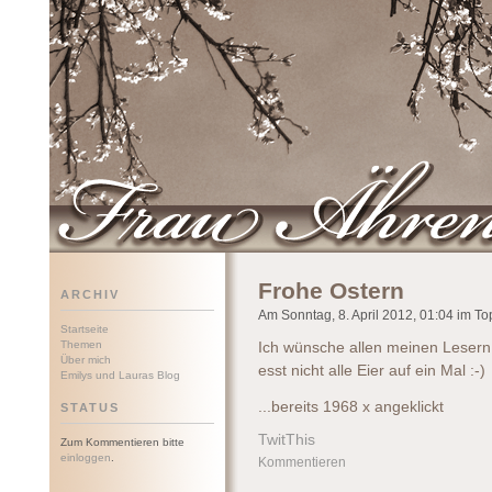
Frau Ährenwort
Frohe Ostern
ARCHIV
Am Sonntag, 8. April 2012, 01:04 im Top
Startseite
Themen
Ich wünsche allen meinen Lesern
Über mich
esst nicht alle Eier auf ein Mal :-)
Emilys und Lauras Blog
...bereits 1968 x angeklickt
STATUS
TwitThis
Zum Kommentieren bitte
einloggen
.
Kommentieren