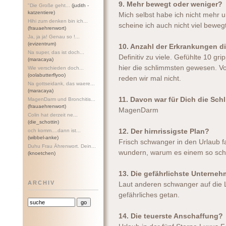
9. Mehr bewegt oder weniger?
"Die Große geht...
(judith -
katzentiere)
Mich selbst habe ich nicht mehr 
Hihi zum denken bin ich...
scheine ich auch nicht viel beweg
(frauaehrenwort)
Ja, ja ja! Genau so !...
(evizentrum)
10. Anzahl der Erkrankungen d
Na super, das ist doch...
Definitiv zu viele. Gefühlte 10 g
(maracaya)
hier die schlimmsten gewesen. V
Wie verschieden doch...
(oolabutterflyoo)
reden wir mal nicht.
Na gottseidank, das waere...
(maracaya)
11. Davon war für Dich die Sc
MagenDarm und Bronchitis...
(frauaehrenwort)
MagenDarm
Colin hat derzeit ne...
(die_schottin)
och komm....dann ist...
12. Der hirnrissigste Plan?
(wibbel-anke)
Frisch schwanger in den Urlaub f
Duhu Frau Ährenwort. Dein...
wundern, warum es einem so schl
(knoetchen)
13. Die gefährlichste Unterne
ARCHIV
Laut anderen schwanger auf die Le
gefährliches getan.
14. Die teuerste Anschaffung?