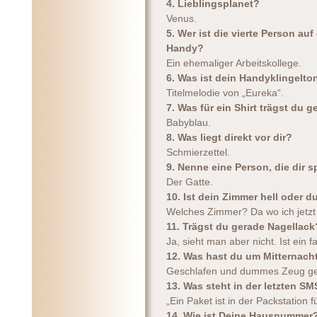
4. Lieblingsplanet?
Venus.
5. Wer ist die vierte Person au
Handy?
Ein ehemaliger Arbeitskollege.
6. Was ist dein Handyklingelto
Titelmelodie von „Eureka“.
7. Was für ein Shirt trägst du 
Babyblau.
8. Was liegt direkt vor dir?
Schmierzettel.
9. Nenne eine Person, die dir s
Der Gatte.
10. Ist dein Zimmer hell oder d
Welches Zimmer? Da wo ich jetzt si
11. Trägst du gerade Nagellack
Ja, sieht man aber nicht. Ist ein f
12. Was hast du um Mitternac
Geschlafen und dummes Zeug ge
13. Was steht in der letzten 
„Ein Paket ist in der Packstation fü
14. Wie ist Deine Hausnummer