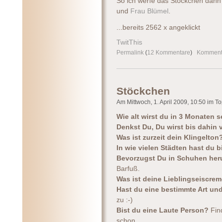
So ich werfe das Stöckchen dann
und
Frau Blümel
.
...bereits 2562 x angeklickt
TwitThis
Permalink
(
12 Kommentare
)
Komment
Stöckchen
Am Mittwoch, 1. April 2009, 10:50 im Top
Wie alt wirst du in 3 Monaten 
Denkst Du, Du wirst bis dahin 
Was ist zurzeit dein Klingelto
In wie vielen Städten hast du 
Bevorzugst Du in Schuhen her
Barfuß.
Was ist deine Lieblingseiscre
Hast du eine bestimmte Art und
zu :-)
Bist du eine Laute Person?
Fin
schon.