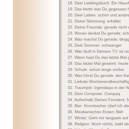
18. Dein Lieblingsbuch: Ein Hau
19. Das letzte was Du gegessen 
20. Dein Leben: schön und anst
21. Deine Stimmung: erkältet
22. Deine Freunde: gerade nicht 
23. Woran denkst Du gerade: sch
24. Was machst Du gerade: blog
25. Dein Sommer: schwanger
26. Was läuft in Deinem TV: ist ni
27. Wann hast Du das letzte Mal g
28. Das letzte Mal geweint: heut
29. Schule: schon lange vorbei
30. Was hörst Du gerade: den K
31. Liebste Wochenendbeschäftig
32. Traumjob: Irgendwas in der 
33. Dein Computer: Compaq
34. Außerhalb Deines Fensters: 
35. Bier: Krombacher (darf ich ab
36. Mexikanisches Essen: Bäh
37. Winter: Geht mir langsam au
38. Religion: Noch nichts, bald a