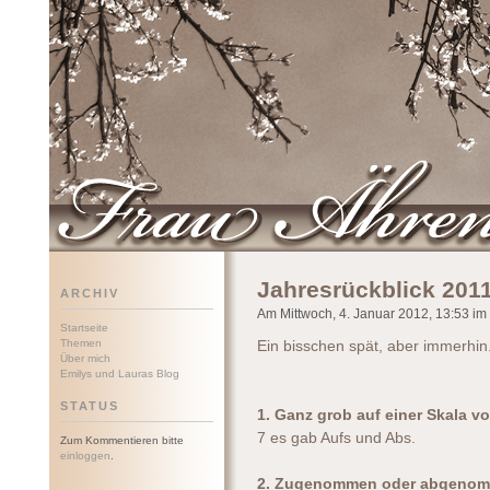
Frau Ährenwort
Jahresrückblick 201
ARCHIV
Am Mittwoch, 4. Januar 2012, 13:53 im 
Startseite
Themen
Ein bisschen spät, aber immerhin
Über mich
Emilys und Lauras Blog
STATUS
1. Ganz grob auf einer Skala vo
7 es gab Aufs und Abs.
Zum Kommentieren bitte
einloggen
.
2. Zugenommen oder abgeno