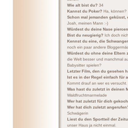
Wie alt bist du?
34
Kannst du Poker?
Ha, können? I
Schon mal jemanden geküsst, 
Joah, meinen Mann :-)
Würdest du deine Nase pierce
Bist du neugierig?
Ich doch nich
Kennst du eine, die Schwanger
noch ein paar andere Bloggermädel
Würdest du ohne deine Eltern
die Welt besser und manchmal au
Babysitter spielen?
Letzter Film, den du gesehen 
Ist es in der Regel einfach fü
Kommt drauf an wer es versucht.
Was hast du zuletzt in deine
Waldfruchtmarmelade
Wer hat zuletzt für dich gekoc
Wer hat dich zuletzt angerufe
Schwägerin
Liest du den Sportteil der Zei
unser Haus ja nicht einmal.