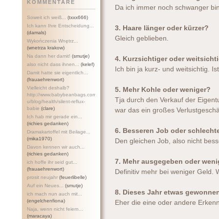
KOMMENTARE
Da ich immer noch schwanger bi
Soweit ich weiß...
(txxx666)
Ich kann Ihre Entscheidung...
3. Haare länger oder kürzer?
(damals)
Gleich geblieben.
Wykończenia Wnętrz...
(wnetrza krakow)
Na dann her damit!
(smutje)
4. Kurzsichtiger oder weitsicht
also nicht dass ihnen...
(kelef)
Ich bin ja kurz- und weitsichtig. 
Damit hatte sie eigentlich...
(frauaehrenwort)
Vielleicht deshalb?
5. Mehr Kohle oder weniger?
http://www.babybeanbags.com.a
Tja durch den Verkauf der Eige
u/blog/health/silent-refl
ux-
babie
(clare)
war das ein großes Verlustgeschä
Ich hab mir gerade ein...
(richies gedanken)
6. Besseren Job oder schlecht
Dramakartoffel mit Beilage...
(mika1970)
Den gleichen Job, also nicht bess
Davon kennen wir auch...
(richies gedanken)
7. Mehr ausgegeben oder weni
ich hoffe ihr seid gut...
(frauaehrenwort)
Definitiv mehr bei weniger Geld. W
prosit neujahr
(feuerlibelle)
Auf ein Neues...
(smutje)
8. Dieses Jahr etwas gewonne
ich mach nun auch mit...
(engelchenfiona)
Eher die eine oder andere Erkenn
Naja, wenn nicht feiern...
(maracaya)