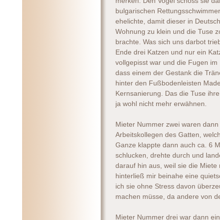
merken. Den Vogel schoss sie da
bulgarischen Rettungsschwimmer 
ehelichte, damit dieser in Deutsc
Wohnung zu klein und die Tuse z
brachte. Was sich uns darbot trie
Ende drei Katzen und nur ein Kat
vollgepisst war und die Fugen im
dass einem der Gestank die Träne
hinter den Fußbodenleisten Maden
Kernsanierung. Das die Tuse ihre
ja wohl nicht mehr erwähnen.
Mieter Nummer zwei waren dann e
Arbeitskollegen des Gatten, welc
Ganze klappte dann auch ca. 6 Mo
schlucken, drehte durch und land
darauf hin aus, weil sie die Miet
hinterließ mir beinahe eine qui
ich sie ohne Stress davon überz
machen müsse, da andere von d
Mieter Nummer drei war dann eine