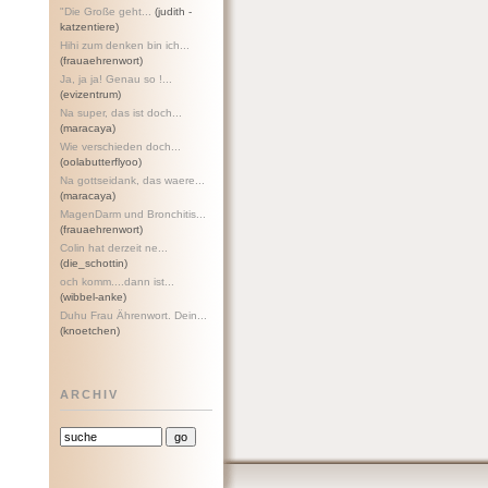
"Die Große geht...
(judith -
katzentiere)
Hihi zum denken bin ich...
(frauaehrenwort)
Ja, ja ja! Genau so !...
(evizentrum)
Na super, das ist doch...
(maracaya)
Wie verschieden doch...
(oolabutterflyoo)
Na gottseidank, das waere...
(maracaya)
MagenDarm und Bronchitis...
(frauaehrenwort)
Colin hat derzeit ne...
(die_schottin)
och komm....dann ist...
(wibbel-anke)
Duhu Frau Ährenwort. Dein...
(knoetchen)
ARCHIV