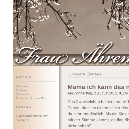
Frau Ährenwort
...
neuere Einträge
ARCHIV
Mama ich kann das n
Startseite
Themen
Am Donnerstag, 2. August 2012, 01:36 i
Über mich
Emilys und Lauras Blog
Das Zwuckelchen hat eine neue T
STATUS
Tönen, dass es einem schier das 
da sehr empfindlich. Als die Klei
Zum Kommentieren bitte
mit der Stimme kommt, da fing d
einloggen
.
nicht haben!"