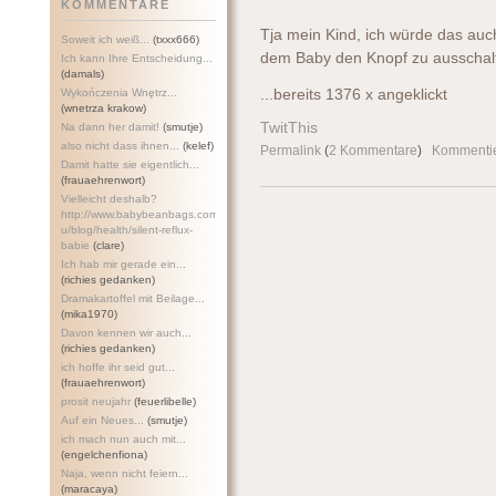
KOMMENTARE
Tja mein Kind, ich würde das auch
Soweit ich weiß...
(txxx666)
dem Baby den Knopf zu ausschalte
Ich kann Ihre Entscheidung...
(damals)
Wykończenia Wnętrz...
...bereits 1376 x angeklickt
(wnetrza krakow)
TwitThis
Na dann her damit!
(smutje)
also nicht dass ihnen...
(kelef)
Permalink
(
2 Kommentare
)
Kommenti
Damit hatte sie eigentlich...
(frauaehrenwort)
Vielleicht deshalb?
http://www.babybeanbags.com.a
u/blog/health/silent-refl
ux-
babie
(clare)
Ich hab mir gerade ein...
(richies gedanken)
Dramakartoffel mit Beilage...
(mika1970)
Davon kennen wir auch...
(richies gedanken)
ich hoffe ihr seid gut...
(frauaehrenwort)
prosit neujahr
(feuerlibelle)
Auf ein Neues...
(smutje)
ich mach nun auch mit...
(engelchenfiona)
Naja, wenn nicht feiern...
(maracaya)