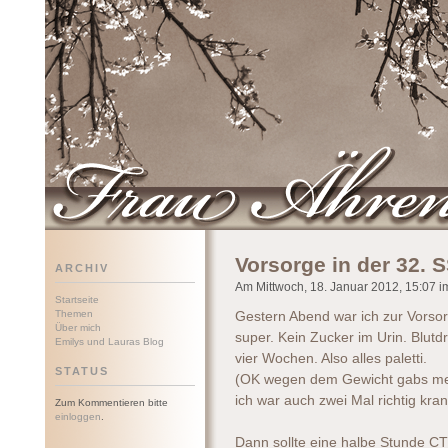
Frau Ährenwort
Vorsorge in der 32.
ARCHIV
Am Mittwoch, 18. Januar 2012, 15:07 im
Startseite
Themen
Gestern Abend war ich zur Vorsor
Über mich
super. Kein Zucker im Urin. Blut
Emilys und Lauras Blog
vier Wochen. Also alles paletti.
STATUS
(OK wegen dem Gewicht gabs mec
ich war auch zwei Mal richtig kr
Zum Kommentieren bitte
einloggen
.
Dann sollte eine halbe Stunde C