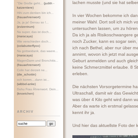
lachen musste (und sie hat selber 
"Die Große geht...
(judith -
katzentiere)
Hihi zum denken bin ich...
In vier Wochen bekomme ich dan
(frauaehrenwort)
meiner Wahl. Dort soll ich mich 
Ja, ja ja! Genau so !...
(evizentrum)
untersuchen lassen, um zu hören 
Na super, das ist doch...
Da ich ja als Risikoschwangere g
(maracaya)
noch Zucker, kann es sogar sein,
Wie verschieden doch...
(oolabutterflyoo)
ich nach Bethel, aber nur über 
Na gottseidank, das waere...
annimt, wovon ich jetzt mal ausge
(maracaya)
Geburt anmelden und auch gleich 
MagenDarm und Bronchitis...
(frauaehrenwort)
keine Schmerzmittel erlaube. 8 Stu
Colin hat derzeit ne...
erleben.
(die_schottin)
och komm....dann ist...
(wibbel-anke)
Die nächsten Vorsorgetermine ha
Duhu Frau Ährenwort. Dein...
Ultraschall, damit wir das Gewich
(knoetchen)
was über 4 Kilo geht wird dann wa
Aber da warte ich erstmal gelasse
ARCHIV
kennt ihr ja.
Und hier das aktuellste Foto der 