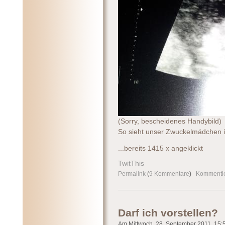
(Sorry, bescheidenes Handybild)
So sieht unser Zwuckelmädchen im
...bereits 1415 x angeklickt
TwitThis
Permalink
(
9 Kommentare
)
Kommenti
Darf ich vorstellen?
Am Mittwoch, 28. September 2011, 15:5