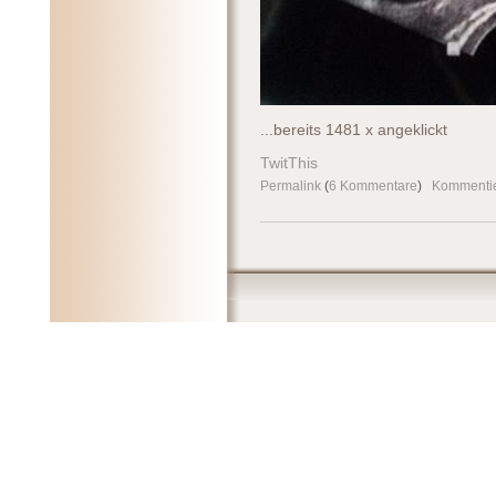
...bereits 1481 x angeklickt
TwitThis
Permalink
(
6 Kommentare
)
Kommenti