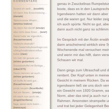
KOMMENTARE
genau in Zwuckelinas Rumpelstund
boxte, dass es in den Lautsprecher
Soweit ich weiß...
(txxx666)
Ich kann Ihre Entscheidung...
Irgendwann hatten wir dann ab
(damals)
und die waren gut. Nur leider zei
Wykończenia Wnętrz...
(wnetrza krakow)
ich auch spürte. Nicht so gut, ab
Na dann her damit!
(smutje)
dann auch nicht ganz so schlimm
also nicht dass ihnen...
(kelef)
Damit hatte sie eigentlich...
Im Gespräch mit der Ärztin erwäh
(frauaehrenwort)
Vielleicht deshalb?
dann anscheinend wirklich eine 
http://www.babybeanbags.com.a
Wochenende mal versuchen mein 
u/blog/health/silent-refl
ux-
babie
(clare)
und wenn mir das hilft, dann vers
Ich hab mir gerade ein...
Schauen wir mal.
(richies gedanken)
Dramakartoffel mit Beilage...
(mika1970)
Dann gings zum Ultraschall und 
Davon kennen wir auch...
renitent. Der Kopf unten in meine
(richies gedanken)
Gesicht in meinem Rücken. Da w
ich hoffe ihr seid gut...
(frauaehrenwort)
irgendwann ließ sie uns doch vern
prosit neujahr
(feuerlibelle)
ein Gewicht von 1920 Gramm, was 
Auf ein Neues...
(smutje)
Norm, aber das sind ja auch nur a
ich mach nun auch mit...
(engelchenfiona)
Rahmen. Ansonsten strampelte un
Naja, wenn nicht feiern...
und trat bei jeder Gelegenheit Be
(maracaya)