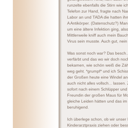
runzelte ebenfalls die Stirn wie 
Telefon zur Hand, fragte nach N
Labor an und TADA die hatten ihn
A Antikörper. (Datenschutz?) Man
um eine ältere Infektion ging, al
Mittlerweile kniff auch mein Bau
Virus sein musste. Auch gut, nein 
Was sonst noch war? Das besch...
verfärbt und das wo wir doch noc
bekamen, wie schön weiß die Zähn
weg geht. *grumpf* und ich Schi
der Großen heute eine Windel ang
auch nicht alles vollsch... lasse
sofort nach einem Schlüpper und a
Freundin der großen Maus für Mor
gleiche Leiden hätten und das im
beruhigend.
Ich überlege schon, ob wir unser 
Kinderarztpraxis ziehen oder bess