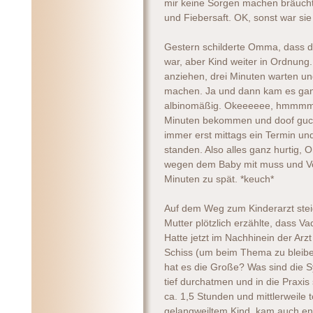
mir keine Sorgen machen bräucht
und Fiebersaft. OK, sonst war sie
Gestern schilderte Omma, dass der
war, aber Kind weiter in Ordnung.
anziehen, drei Minuten warten u
machen. Ja und dann kam es ganz
albinomäßig. Okeeeeee, hmmmmm..
Minuten bekommen und doof gucke
immer erst mittags ein Termin un
standen. Also alles ganz hurtig,
wegen dem Baby mit muss und Vo
Minuten zu spät. *keuch*
Auf dem Weg zum Kinderarzt stei
Mutter plötzlich erzählte, dass V
Hatte jetzt im Nachhinein der Arzt 
Schiss (um beim Thema zu bleibe
hat es die Große? Was sind die S
tief durchatmen und in die Praxi
ca. 1,5 Stunden und mittlerweile 
gelangweiltem Kind, kam auch endl