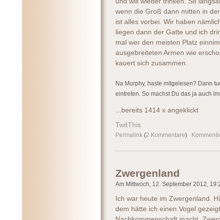
und will wieder trinken. So lang
wenn die Groß dann mitten in de
ist alles vorbei. Wir haben nämli
liegen dann der Gatte und ich dri
mal wer den meisten Platz einnimm
ausgebreiteten Armen wie erschos
kauert sich zusammen.
Na Murphy, haste mitgelesen? Dann tue
eintreten. So machst Du das ja auch im
...bereits 1414 x angeklickt
TwitThis
Permalink
(
2 Kommentare
)
Kommenti
Zwergenland
Am Mittwoch, 12. September 2012, 19:2
Ich war heute im Zwergenland. Hä
dem hätte ich einen Vogel gezeigt
Nachkommenschaft macht. Zwerge