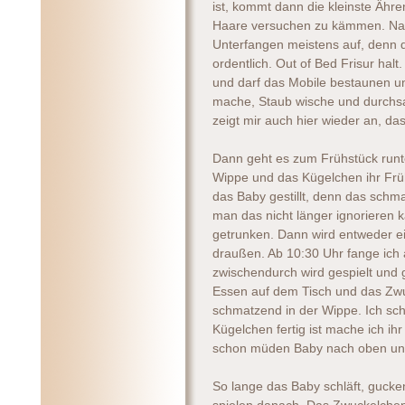
ist, kommt dann die kleinste Ähr
Haare versuchen zu kämmen. Nac
Unterfangen meistens auf, denn d
ordentlich. Out of Bed Frisur hal
und darf das Mobile bestaunen und
mache, Staub wische und durchs
zeigt mir auch hier wieder an, da
Dann geht es zum Frühstück runte
Wippe und das Kügelchen ihr Frü
das Baby gestillt, denn das schma
man das nicht länger ignorieren k
getrunken. Dann wird entweder e
draußen. Ab 10:30 Uhr fange ich 
zwischendurch wird gespielt und 
Essen auf dem Tisch und das Zwu
schmatzend in der Wippe. Ich sch
Kügelchen fertig ist mache ich i
schon müden Baby nach oben und 
So lange das Baby schläft, gucke