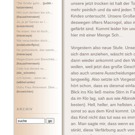
unsere jetzt trocken ist halt der T
"Die Große geht...
(judith -
katzentiere)
mehr peinlich und da wird jeden 
Hihi zum denken bin ich...
Kindes untersucht. Unsere Große 
(frauaehrenwort)
Ja, ja ja! Genau so !...
deswegen öfters Macrogol, also 
(evizentrum)
gefärbt sind. Kommt leider hin un
Na super, das ist doch...
hier mit einer Menge Sch...
(maracaya)
Wie verschieden doch...
(oolabutterflyoo)
Vorgestern also neue Stufe. Unse
Na gottseidank, das waere...
sich dann anziehen, wäscht sich d
(maracaya)
MagenDarm und Bronchitis...
dann wieder ankommt und den Wun
(frauaehrenwort)
wollen, weil jetzt das große Ges
Colin hat derzeit ne...
also auch unsere Ausscheidungen
(die_schottin)
och komm....dann ist...
langweilig. Also setzte ich Vorg
(wibbel-anke)
hört schon, dass es diesmal einf
Duhu Frau Ährenwort. Dein...
(knoetchen)
Blick ins Klo ließ meine Stirn in 
da im Klo lag, sah aus wie Albin
besten). Hell, heller, am hellste
ARCHIV
sonst so aus dem Kind kommt. U
das Kind nicht das tut was es imme
an. Man sagte mir, dass wenn es k
stinkt, diese Verfärbung auch v