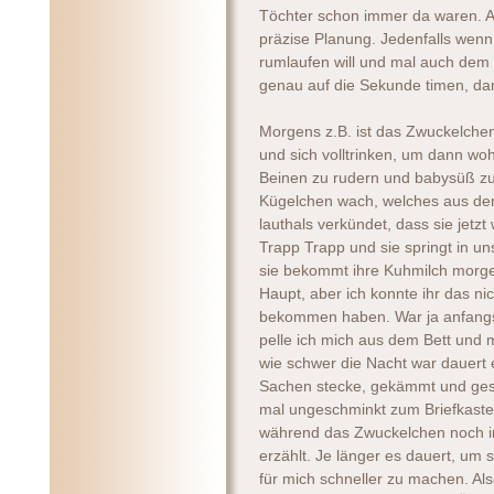
Töchter schon immer da waren. A
präzise Planung. Jedenfalls wenn
rumlaufen will und mal auch dem
genau auf die Sekunde timen, dam
Morgens z.B. ist das Zwuckelche
und sich volltrinken, um dann wo
Beinen zu rudern und babysüß zu
Kügelchen wach, welches aus de
lauthals verkündet, dass sie jetz
Trapp Trapp und sie springt in uns
sie bekommt ihre Kuhmilch morge
Haupt, aber ich konnte ihr das n
bekommen haben. War ja anfangs
pelle ich mich aus dem Bett und 
wie schwer die Nacht war dauert e
Sachen stecke, gekämmt und gesc
mal ungeschminkt zum Briefkasten
während das Zwuckelchen noch im 
erzählt. Je länger es dauert, um s
für mich schneller zu machen. Al