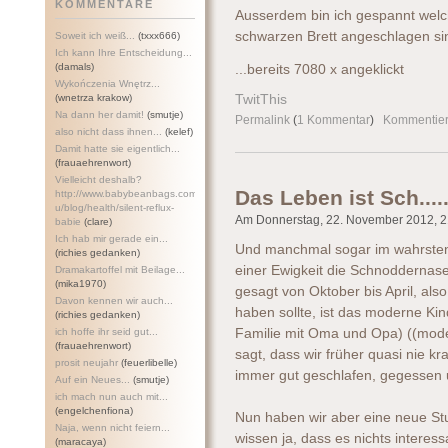
KOMMENTARE
Ausserdem bin ich gespannt wel
schwarzen Brett angeschlagen si
Soweit ich weiß...
(txxx666)
Ich kann Ihre Entscheidung...
(damals)
...bereits 7080 x angeklickt
Wykończenia Wnętrz...
(wnetrza krakow)
TwitThis
Na dann her damit!
(smutje)
Permalink
(
1 Kommentar
)
Kommentie
also nicht dass ihnen...
(kelef)
Damit hatte sie eigentlich...
(frauaehrenwort)
Vielleicht deshalb?
Das Leben ist Sch....
http://www.babybeanbags.com.a
u/blog/health/silent-refl
ux-
Am Donnerstag, 22. November 2012, 21
babie
(clare)
Ich hab mir gerade ein...
Und manchmal sogar im wahrsten S
(richies gedanken)
einer Ewigkeit die Schnoddernase
Dramakartoffel mit Beilage...
(mika1970)
gesagt von Oktober bis April, als
Davon kennen wir auch...
haben sollte, ist das moderne Kin
(richies gedanken)
ich hoffe ihr seid gut...
Familie mit Oma und Opa) ((mo
(frauaehrenwort)
sagt, dass wir früher quasi nie k
prosit neujahr
(feuerlibelle)
immer gut geschlafen, gegessen 
Auf ein Neues...
(smutje)
ich mach nun auch mit...
(engelchenfiona)
Nun haben wir aber eine neue Stu
Naja, wenn nicht feiern...
wissen ja, dass es nichts interess
(maracaya)