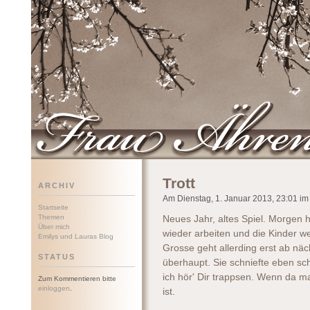
Frau Ährenwort
Trott
ARCHIV
Am Dienstag, 1. Januar 2013, 23:01 im 
Startseite
Themen
Neues Jahr, altes Spiel. Morgen 
Über mich
wieder arbeiten und die Kinder w
Emilys und Lauras Blog
Grosse geht allerding erst ab n
STATUS
überhaupt. Sie schniefte eben sc
ich hör' Dir trappsen. Wenn da m
Zum Kommentieren bitte
einloggen
.
ist.