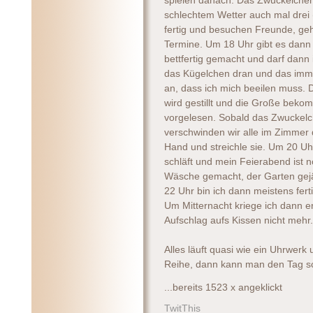
spielen danach. Das Zwuckelchen 
schlechtem Wetter auch mal drei 
fertig und besuchen Freunde, geh
Termine. Um 18 Uhr gibt es dann 
bettfertig gemacht und darf dann
das Kügelchen dran und das imme
an, dass ich mich beeilen muss. 
wird gestillt und die Große bek
vorgelesen. Sobald das Zwuckelche
verschwinden wir alle im Zimmer 
Hand und streichle sie. Um 20 Uh
schläft und mein Feierabend ist no
Wäsche gemacht, der Garten gej
22 Uhr bin ich dann meistens fer
Um Mitternacht kriege ich dann en
Aufschlag aufs Kissen nicht mehr.
Alles läuft quasi wie ein Uhrwer
Reihe, dann kann man den Tag sc
...bereits 1523 x angeklickt
TwitThis