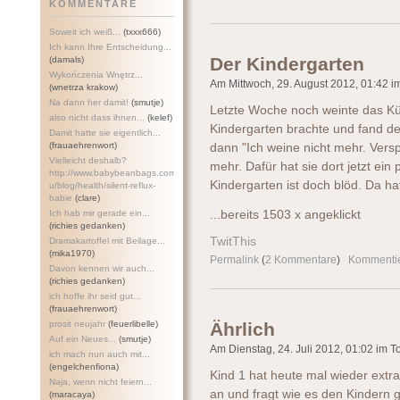
KOMMENTARE
Soweit ich weiß...
(txxx666)
Ich kann Ihre Entscheidung...
Der Kindergarten
(damals)
Wykończenia Wnętrz...
Am Mittwoch, 29. August 2012, 01:42 im
(wnetrza krakow)
Na dann her damit!
(smutje)
Letzte Woche noch weinte das Küge
also nicht dass ihnen...
(kelef)
Kindergarten brachte und fand de
Damit hatte sie eigentlich...
(frauaehrenwort)
dann "Ich weine nicht mehr. Versp
Vielleicht deshalb?
mehr. Dafür hat sie dort jetzt ein
http://www.babybeanbags.com.a
Kindergarten ist doch blöd. Da ha
u/blog/health/silent-refl
ux-
babie
(clare)
Ich hab mir gerade ein...
...bereits 1503 x angeklickt
(richies gedanken)
TwitThis
Dramakartoffel mit Beilage...
(mika1970)
Permalink
(
2 Kommentare
)
Kommenti
Davon kennen wir auch...
(richies gedanken)
ich hoffe ihr seid gut...
(frauaehrenwort)
prosit neujahr
(feuerlibelle)
Ährlich
Auf ein Neues...
(smutje)
Am Dienstag, 24. Juli 2012, 01:02 im To
ich mach nun auch mit...
(engelchenfiona)
Kind 1 hat heute mal wieder extr
Naja, wenn nicht feiern...
an und fragt wie es den Kindern g
(maracaya)