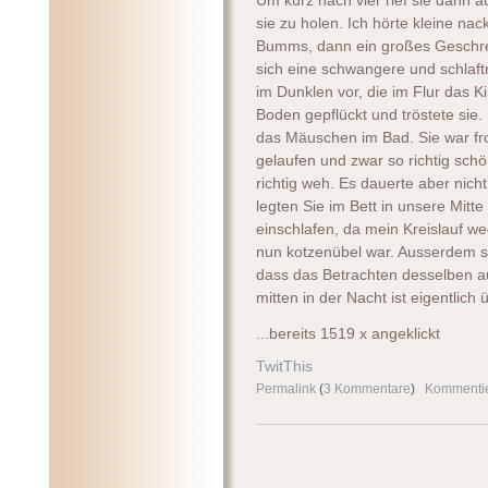
Um kurz nach vier rief sie dann 
sie zu holen. Ich hörte kleine n
Bumms, dann ein großes Geschrei 
sich eine schwangere und schlaft
im Dunklen vor, die im Flur das K
Boden gepflückt und tröstete sie
das Mäuschen im Bad. Sie war fro
gelaufen und zwar so richtig schön
richtig weh. Es dauerte aber nicht
legten Sie im Bett in unsere Mitte
einschlafen, da mein Kreislauf w
nun kotzenübel war. Ausserdem s
dass das Betrachten desselben 
mitten in der Nacht ist eigentlich 
...bereits 1519 x angeklickt
TwitThis
Permalink
(
3 Kommentare
)
Kommenti