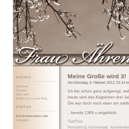
Frau Ährenwort
Meine Große wird 3!
ARCHIV
Am Dienstag, 9. Oktober 2012, 02:14 im
Startseite
Themen
Ich bin schon ganz aufgeregt, wa
Über mich
heute wird das Kügelchen drei Jah
Emilys und Lauras Blog
Die war doch noch eben am sabb
STATUS
...bereits 1369 x angeklickt
Zum Kommentieren bitte
einloggen
.
TwitThis
Permalink
(
1 Kommentar
)
Kommentie