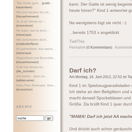
"Die Große geht...
(judith -
kann. Der Gatte ist wenig begeist
katzentiere)
heute hören?" Kind 1 antwortet ga
Hihi zum denken bin ich...
(frauaehrenwort)
Ja, ja ja! Genau so !...
Na wenigstens lügt sie nicht :-)
(evizentrum)
Na super, das ist doch...
...bereits 1753 x angeklickt
(maracaya)
Wie verschieden doch...
TwitThis
(oolabutterflyoo)
Permalink
(0 Kommentare)
Kommenti
Na gottseidank, das waere...
(maracaya)
MagenDarm und Bronchitis...
(frauaehrenwort)
Colin hat derzeit ne...
Darf ich?
(die_schottin)
och komm....dann ist...
Am Montag, 18. Juni 2012, 22:52 im Top
(wibbel-anke)
Kind 1 im Spielzeugparadisladen 
Duhu Frau Ährenwort. Dein...
(knoetchen)
Ich stehe an den Bettgittern und 
macht derweil Spuckeblasen und p
Größe. Da brüllt Kind 1 quer dur
ARCHIV
"MAMA! Darf ich jetzt AA mach
Und drückt auch schon geräuschvoll