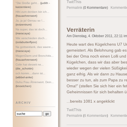
TwitThis
"Die Große geht...
(judith -
katzentiere)
Permalink
(0 Kommentare)
Kommenti
Hihi zum denken bin ich...
(frauaehrenwort)
Ja, ja ja! Genau so !...
(evizentrum)
Verräterin
Na super, das ist doch...
(maracaya)
Am Dienstag, 4. Oktober 2011, 22:11 im 
Wie verschieden doch...
(oolabutterflyoo)
Heute wart des Kügelchens U7 U
Na gottseidank, das waere...
gemeistert. Als Belohnung gab e
(maracaya)
MagenDarm und Bronchitis...
bei der Oma noch einen Lolli un
(frauaehrenwort)
Kügelchen, dass wir das aber bes
Colin hat derzeit ne...
wieder wegen der vielen Süßigkei
(die_schottin)
och komm....dann ist...
ganz eifrig. Als wir dann zu Haus
(wibbel-anke)
besser zu tun, als zum Papa zu r
Duhu Frau Ährenwort. Dein...
Oma!" (stellen Sie sich hier ein f
(knoetchen)
Geheimnissen für sich behalten üb
...bereits 1081 x angeklickt
ARCHIV
TwitThis
Permalink
(
6 Kommentare
)
Kommenti