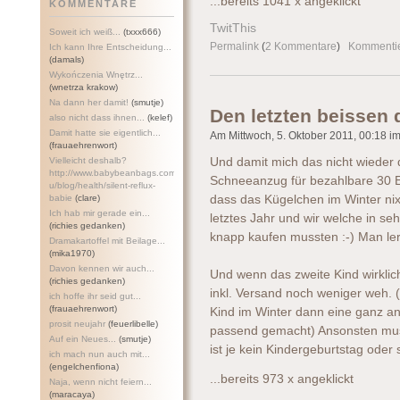
...bereits 1041 x angeklickt
KOMMENTARE
TwitThis
Soweit ich weiß...
(txxx666)
Permalink
(
2 Kommentare
)
Kommenti
Ich kann Ihre Entscheidung...
(damals)
Wykończenia Wnętrz...
(wnetrza krakow)
Na dann her damit!
(smutje)
Den letzten beissen
also nicht dass ihnen...
(kelef)
Damit hatte sie eigentlich...
Am Mittwoch, 5. Oktober 2011, 00:18 im 
(frauaehrenwort)
Vielleicht deshalb?
Und damit mich das nicht wieder d
http://www.babybeanbags.com.a
Schneeanzug für bezahlbare 30 Eu
u/blog/health/silent-refl
ux-
babie
(clare)
dass das Kügelchen im Winter ni
Ich hab mir gerade ein...
letztes Jahr und wir welche in se
(richies gedanken)
knapp kaufen mussten :-) Man lern
Dramakartoffel mit Beilage...
(mika1970)
Davon kennen wir auch...
Und wenn das zweite Kind wirklic
(richies gedanken)
inkl. Versand noch weniger weh. (
ich hoffe ihr seid gut...
(frauaehrenwort)
Kind im Winter dann eine ganz an
prosit neujahr
(feuerlibelle)
passend gemacht) Ansonsten muss
Auf ein Neues...
(smutje)
ist je kein Kindergeburtstag oder 
ich mach nun auch mit...
(engelchenfiona)
...bereits 973 x angeklickt
Naja, wenn nicht feiern...
(maracaya)