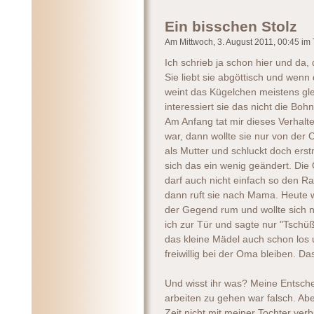
Ein bisschen Stolz
Am Mittwoch, 3. August 2011, 00:45 im T
Ich schrieb ja schon hier und da
Sie liebt sie abgöttisch und wen
weint das Kügelchen meistens gle
interessiert sie das nicht die Bo
Am Anfang tat mir dieses Verhalt
war, dann wollte sie nur von der
als Mutter und schluckt doch erst
sich das ein wenig geändert. Die
darf auch nicht einfach so den R
dann ruft sie nach Mama. Heute wo
der Gegend rum und wollte sich n
ich zur Tür und sagte nur "Tschü
das kleine Mädel auch schon los und
freiwillig bei der Oma bleiben. Da
Und wisst ihr was? Meine Entsch
arbeiten zu gehen war falsch. Aber
Zeit nicht mit meiner Tochter ver