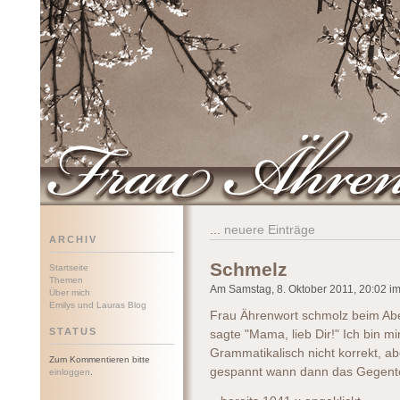
Frau Ährenwort
...
neuere Einträge
ARCHIV
Schmelz
Startseite
Themen
Am Samstag, 8. Oktober 2011, 20:02 im 
Über mich
Emilys und Lauras Blog
Frau Ährenwort schmolz beim Ab
STATUS
sagte "Mama, lieb Dir!" Ich bin mi
Grammatikalisch nicht korrekt, ab
Zum Kommentieren bitte
gespannt wann dann das Gegente
einloggen
.