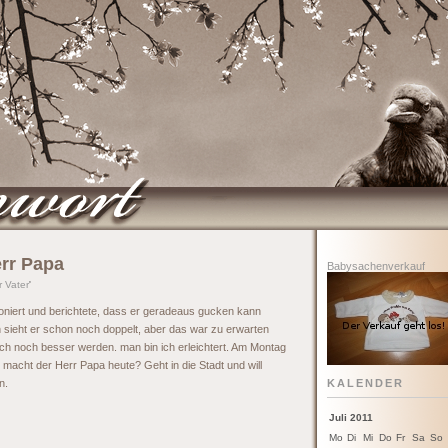
rr Papa
Babysachenverkauf
r Vater
'
foniert und berichtete, dass er geradeaus gucken kann
 sieht er schon noch doppelt, aber das war zu erwarten
ch noch besser werden. man bin ich erleichtert. Am Montag
macht der Herr Papa heute? Geht in die Stadt und will
n.
KALENDER
Juli 2011
Mo
Di
Mi
Do
Fr
Sa
So