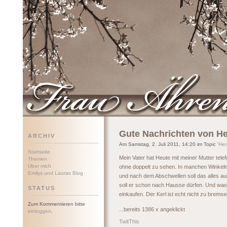
Frau Ährenwort
Gute Nachrichten von He
ARCHIV
Am Samstag, 2. Juli 2011, 14:20 im Topic '
Her
Startseite
Mein Vater hat Heute mit meiner Mutter tele
Themen
Über mich
ohne doppelt zu sehen. In manchen Winkeln
Emilys und Lauras Blog
und nach dem Abschwellen soll das alles au
soll er schon nach Hausse dürfen. Und was 
STATUS
einkaufen. Der Kerl ist echt nicht zu bremse
Zum Kommentieren bitte
...bereits 1386 x angeklickt
einloggen
.
TwitThis