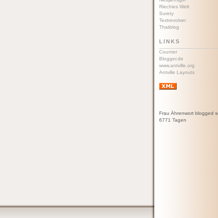
Riechies Welt
Surety
Textrevolver
Thatblog
LINKS
Counter
Blogger.de
www.antville.org
Antville Layouts
Frau Ährenwort blogged s
6771 Tagen