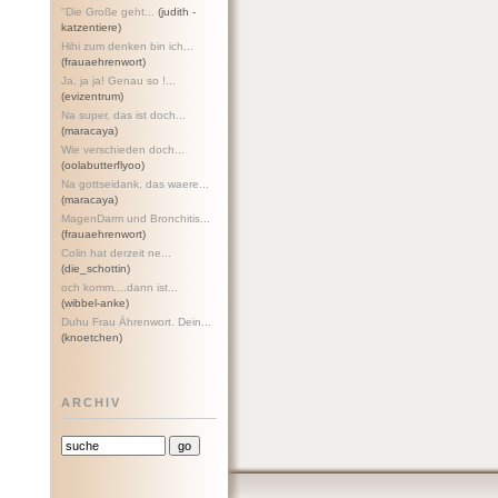
"Die Große geht...
(judith -
katzentiere)
Hihi zum denken bin ich...
(frauaehrenwort)
Ja, ja ja! Genau so !...
(evizentrum)
Na super, das ist doch...
(maracaya)
Wie verschieden doch...
(oolabutterflyoo)
Na gottseidank, das waere...
(maracaya)
MagenDarm und Bronchitis...
(frauaehrenwort)
Colin hat derzeit ne...
(die_schottin)
och komm....dann ist...
(wibbel-anke)
Duhu Frau Ährenwort. Dein...
(knoetchen)
ARCHIV