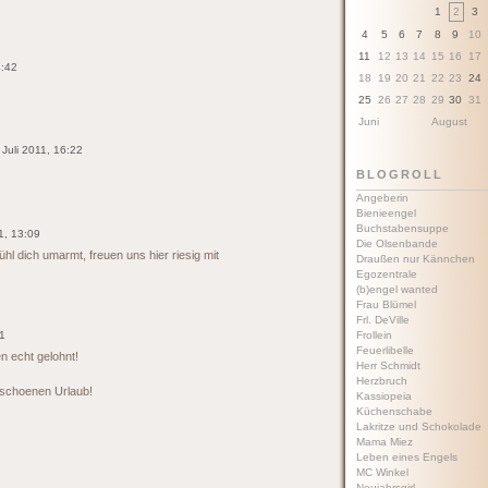
1
2
3
4
5
6
7
8
9
10
11
12
13
14
15
16
17
4:42
18
19
20
21
22
23
24
25
26
27
28
29
30
31
Juni
August
 Juli 2011, 16:22
BLOGROLL
Angeberin
Bienieengel
Buchstabensuppe
11, 13:09
Die Olsenbande
ühl dich umarmt, freuen uns hier riesig mit
Draußen nur Kännchen
Egozentrale
(b)engel wanted
Frau Blümel
Frl. DeVille
01
Frollein
Feuerlibelle
n echt gelohnt!
Herr Schmidt
Herzbruch
 schoenen Urlaub!
Kassiopeia
Küchenschabe
Lakritze und Schokolade
Mama Miez
Leben eines Engels
MC Winkel
Neujahrsgirl