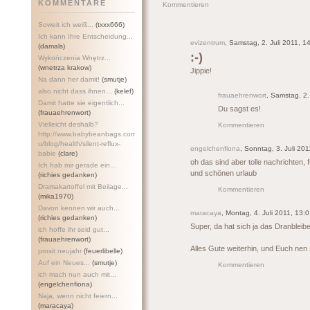
KOMMENTARE
Kommentieren
Soweit ich weiß...
(txxx666)
Ich kann Ihre Entscheidung...
evizentrum
, Samstag, 2. Juli 2011, 1
(damals)
:-)
Wykończenia Wnętrz...
(wnetrza krakow)
Jippie!
Na dann her damit!
(smutje)
also nicht dass ihnen...
(kelef)
frauaehrenwort
, Samstag, 2.
Damit hatte sie eigentlich...
Du sagst es!
(frauaehrenwort)
Vielleicht deshalb?
Kommentieren
http://www.babybeanbags.com.a
u/blog/health/silent-refl
ux-
engelchenfiona
, Sonntag, 3. Juli 20
babie
(clare)
oh das sind aber tolle nachrichten, f
Ich hab mir gerade ein...
und schönen urlaub
(richies gedanken)
Dramakartoffel mit Beilage...
Kommentieren
(mika1970)
Davon kennen wir auch...
maracaya
, Montag, 4. Juli 2011, 13:
(richies gedanken)
Super, da hat sich ja das Dranbleibe
ich hoffe ihr seid gut...
(frauaehrenwort)
Alles Gute weiterhin, und Euch nen
prosit neujahr
(feuerlibelle)
Auf ein Neues...
(smutje)
Kommentieren
ich mach nun auch mit...
(engelchenfiona)
Naja, wenn nicht feiern...
(maracaya)